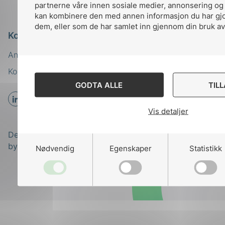
partnerne våre innen sosiale medier, annonsering og
kan kombinere den med annen informasjon du har gjort
dem, eller som de har samlet inn gjennom din bruk av
Kontakt oss
Ansatte
Bruk av Cookies
Kontakt
nek@nek.no
GODTA ALLE
TIL
Vis detaljer
Designed and developed
by
Stem Agency
Nødvendig
Egenskaper
Statistikk