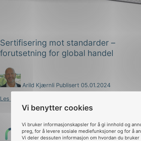
Sertifisering mot standarder –
forutsetning for global handel
g
Arild Kjærnli
Publisert 05.01.2024
n
Les innlegg
Vi benytter cookies
Vi bruker informasjonskapsler for å gi innhold og ann
preg, for å levere sosiale mediefunksjoner og for å an
Til
Vi deler dessuten informasjon om hvordan du bruker 
toppen