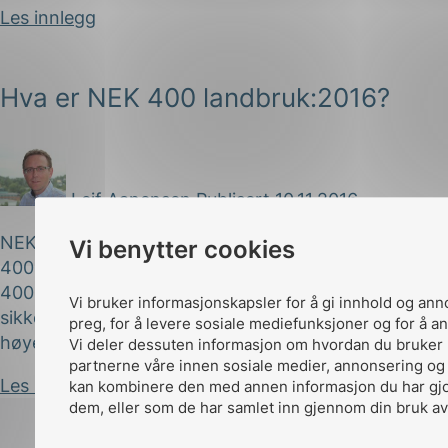
Les innlegg
Hva er NEK 400 landbruk:2016?
Leif Aanensen
Publisert 10.11.2016
NEK 400 landbruk:2016 er en «avlegger» fra NEK
Vi benytter cookies
400:2014, men som må brukes sammen med NEK
400. Bruk av publikasjonen gir et høyere
Vi bruker informasjonskapsler for å gi innhold og ann
sikkerhetsnivå. Økt elsikkerhet kan innebære noe
preg, for å levere sosiale mediefunksjoner og for å an
høyere...
Vi deler dessuten informasjon om hvordan du bruker 
partnerne våre innen sosiale medier, annonsering og
Les innlegg
kan kombinere den med annen informasjon du har gjort
dem, eller som de har samlet inn gjennom din bruk av