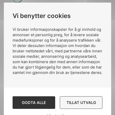
mer
Vi benytter cookies
Vi bruker informasjonskapsler for å gi innhold og
annonser et personlig preg, for å levere sosiale
mediefunksjoner og for å analysere trafikken vår.
Vi deler dessuten informasjon om hvordan du
bruker nettstedet vårt, med partnerne våre innen
sosiale medier, annonsering og analysearbeid,
som kan kombinere den med annen informasjon
du har gjort tilgjengelig for dem, eller som de har
samlet inn gjennom din bruk av tjenestene deres.
Batteri og energilagringsseminar
2026
10.09.2026 fra 09:00 til 16:15
Dato
GODTA ALLE
TILLAT UTVALG
Les
mer