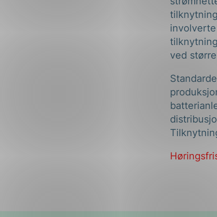
strømnette
tilknytnin
involverte
tilknytni
ved størr
Standarden
produksjo
batterianl
distribusj
Tilknytnin
Høringsfris