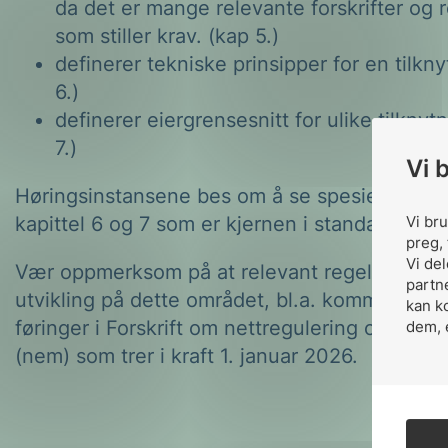
da det er mange relevante forskrifter og 
som stiller krav. (kap 5.)
definerer tekniske prinsipper for en tilkn
6.)
definerer eiergrensesnitt for ulike tilknyt
7.)
Vi 
Høringsinstansene bes om å se spesielt nøye
Vi br
kapittel 6 og 7 som er kjernen i standarden.
preg, 
Vi de
Vær oppmerksom på at relevant regelverk er 
partn
utvikling på dette området, bl.a. kommer det 
kan k
føringer i Forskrift om nettregulering og ene
dem, 
(nem) som trer i kraft 1. januar 2026.