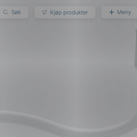
Søk
Meny
Kjøp produkter
narer
ndarder
g
ardisering
kapet
darder
e
er