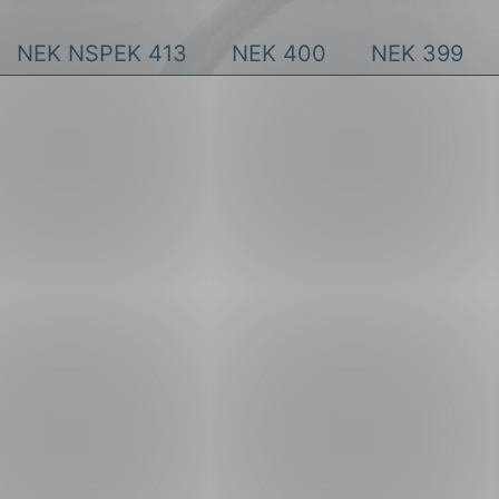
Forsvar og beredskap
NEK NSPEK 413
NEK 400
NEK 399
Industri og automatiseri
Norsk
English
Lavspenning
Maritime elinstallasjoner
Overføring og distribusj
Samferdsel
Velferdsteknologi