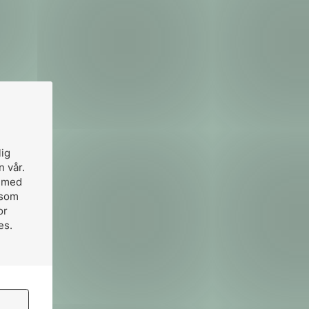
lig
n vår.
, med
 som
or
es.