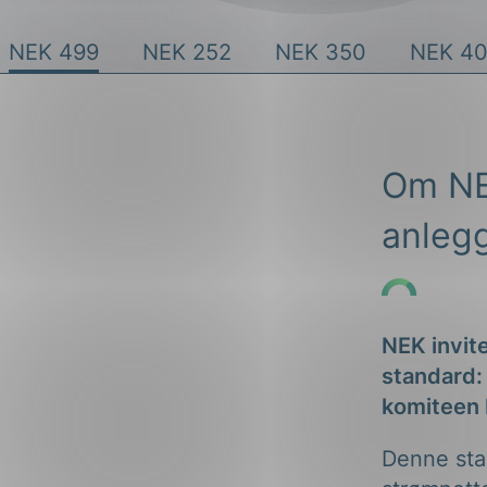
NEK 499
NEK 252
NEK 350
NEK 40
ng
Om NE
on
anlegg
NEK invit
standard:
komiteen
Denne stan