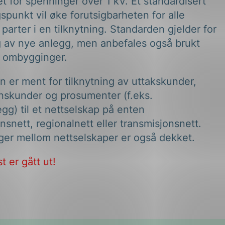
t for spenninger over 1 kV. Et standardisert
gspunkt vil øke forutsigbarheten for alle
 parter i en tilknytning. Standarden gjelder for
ng av nye anlegg, men anbefales også brukt
e ombygginger.
 er ment for tilknytning av uttakskunder,
nskunder og prosumenter (f.eks.
egg) til et nettselskap på enten
onsnett, regionalnett eller transmisjonsnett.
ger mellom nettselskaper er også dekket.
t er gått ut!