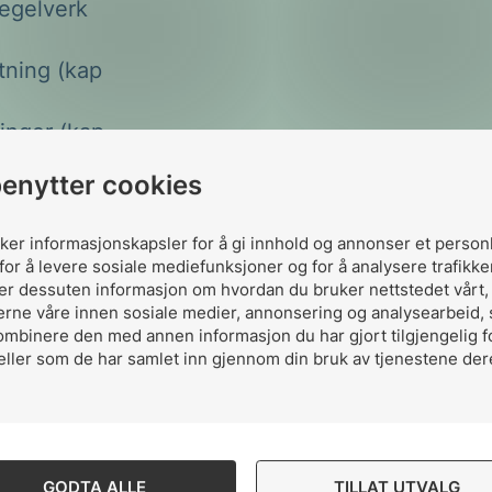
regelverk
ytning (kap
ninger (kap
benytter cookies
 på
uker informasjonskapsler for å gi innhold og annonser et person
for å levere sosiale mediefunksjoner og for å analysere trafikke
ler dessuten informasjon om hvordan du bruker nettstedet vårt
i konstant
erne våre innen sosiale medier, annonsering og analysearbeid,
nye
ombinere den med annen informasjon du har gjort tilgjengelig f
rgimarkedet
eller som de har samlet inn gjennom din bruk av tjenestene der
GODTA ALLE
TILLAT UTVALG