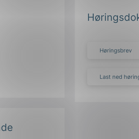
Høringsdo
Høringsbrev
Last ned hørin
nde