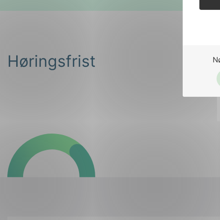
Høringsfrist
N