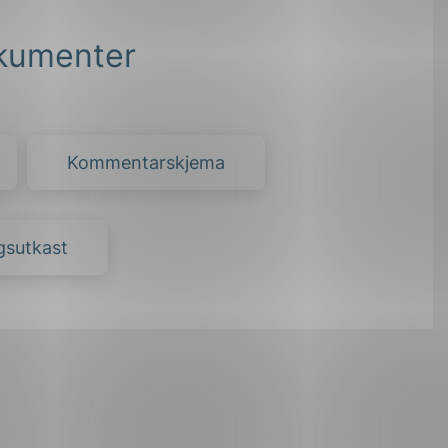
kumenter
Kommentarskjema
gsutkast