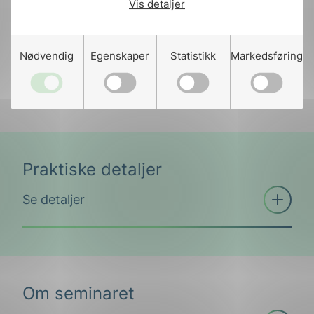
Vis detaljer
Registrering
Nødvendig
Egenskaper
Statistikk
Markedsføring
Åpne
Se detaljer
trekkspill
Dato:
09.01 2020,
Adresse:
Lilleakerveien 8,
0283 Oslo,
Pris:
Kr. 1.500,- ex. moms
Praktiske detaljer
For mer informasjon og flere praktiske
Åpne
Se detaljer
detaljer se lenger ned på siden.
trekkspill
Feil:
Kontaktskjema ble ikke funnet.
Om seminaret