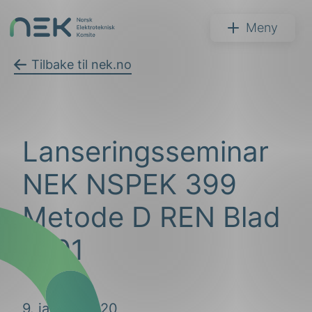
Hopp
til
NEK
Meny
innhold
Tilbake til nek.no
Søk
Lanseringsseminar
NEK NSPEK 399
Metode D REN Blad
4101
arer
arder
apet
9. januar 2020