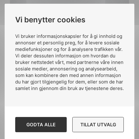
Vi benytter cookies
“NEK inviterer i samarbeid med REN til
lansering av ny norsk spesifikasjon NEK
Vi bruker informasjonskapsler for å gi innhold og
NSPEK 399 Metode D og presentasjon av
annonser et personlig preg, for å levere sosiale
utkast til REN Blad 4101.”
mediefunksjoner og for å analysere trafikken vår.
Vi deler dessuten informasjon om hvordan du
bruker nettstedet vårt, med partnerne våre innen
sosiale medier, annonsering og analysearbeid,
som kan kombinere den med annen informasjon
du har gjort tilgjengelig for dem, eller som de har
samlet inn gjennom din bruk av tjenestene deres.
Utvid hele programmet
Åpne trekkspill
Lukk program
GODTA ALLE
TILLAT UTVALG