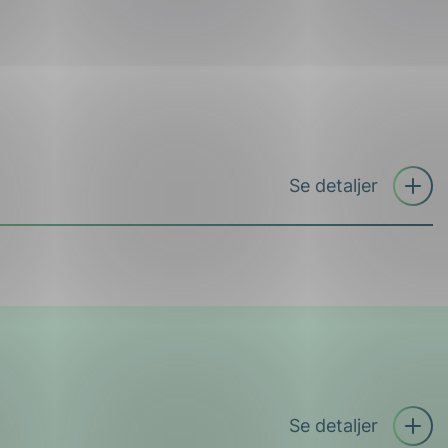
Åpne
Se detaljer
trekkspil
Prisene er ex. mva.
Åpne
Se detaljer
trekkspil