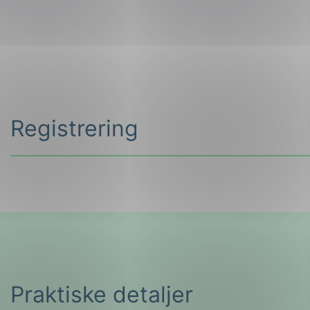
Registrering
Dato:
06.02 (fullt), 27.08 eller 26.11 2020,
Adresse
Pris:
Kursavgift er satt til kr. 1.395,-. Deltakere 
For mer informasjon og flere praktiske detaljer se 
Feil:
Kontaktskjema ble ikke funnet.
Praktiske detaljer