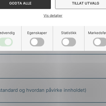
GODTA ALLE
TILLAT UTVALG
Vis detaljer
ødvendig
Egenskaper
Statistikk
Markedsfø
 gang – Regler og retningslinjer)
n standard og hvordan påvirke innholdet)