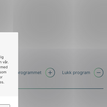
lig
n vår.
, med
Åpne
 som
vid hele programmet
Lukk program
trekkspil
or
es.