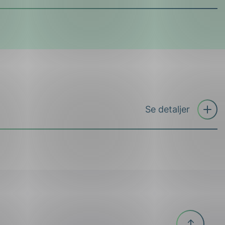
Åpne
Se detaljer
trekkspil
Til