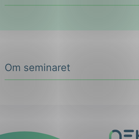
Om seminaret
Mustads vei 1, Lilleaker
Tid og sted
Dato:
Kurs nr. 1 – 06. februar (fullt)