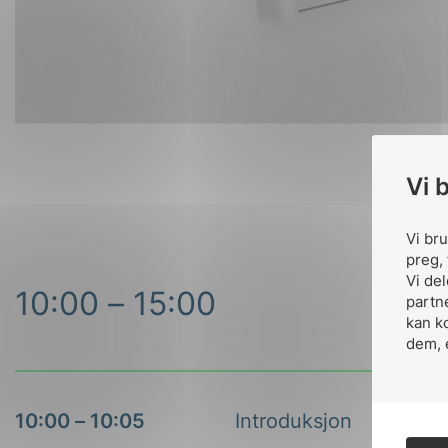
Vi 
Vi br
preg, 
Vi de
10:00 – 15:00
partn
kan k
dem, 
10:00 – 10:05
Introduksjon