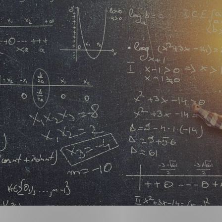
ng
on