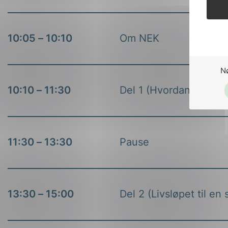
10:05 – 10:10
Om NEK
N
10:10 – 11:30
Del 1 (Hvordan komme i
11:30 – 13:30
Pause
13:30 – 15:00
Del 2 (Livsløpet til e