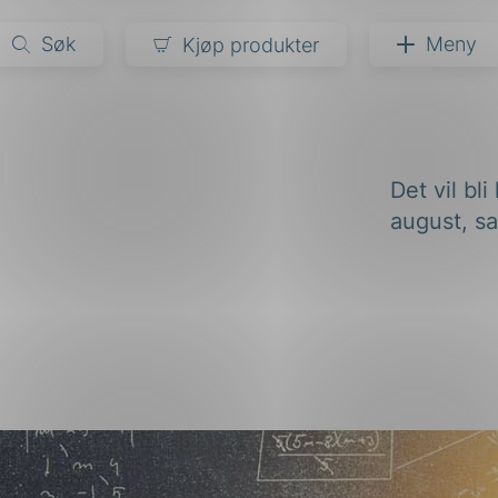
Søk
Meny
Kjøp produkter
narer
Det vil bli
ndarder
g
august, s
ardisering
kapet
darder
e
er