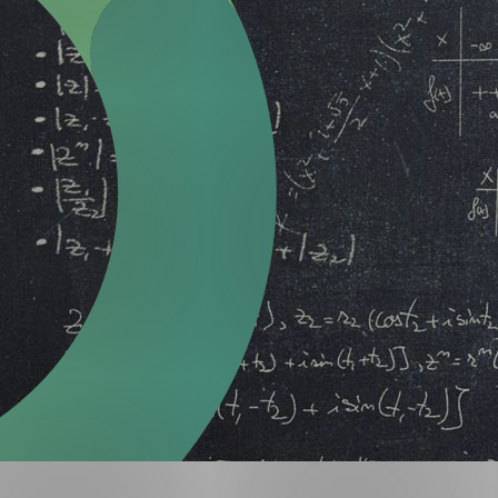
Forsvar og beredskap
Industri og automatiseri
Norsk
English
Lavspenning
Maritime elinstallasjoner
Overføring og distribusj
Samferdsel
Velferdsteknologi