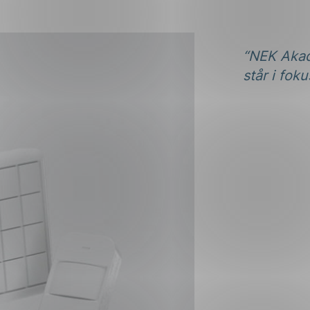
“NEK Akad
står i foku