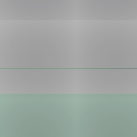
:
Webinar
i NEK Ungt Lederskap kr. 495,-, NEK-medlemmer gratis. 
lenger ned på siden.