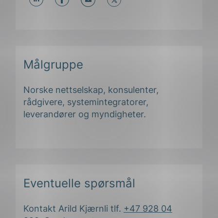
Del
Del
Del
påLinkedIn
påFacebook
påMail
Målgruppe
Norske nettselskap, konsulenter,
rådgivere, systemintegratorer,
leverandører og myndigheter.
Eventuelle spørsmål
Kontakt Arild Kjærnli tlf.
+47 928 04