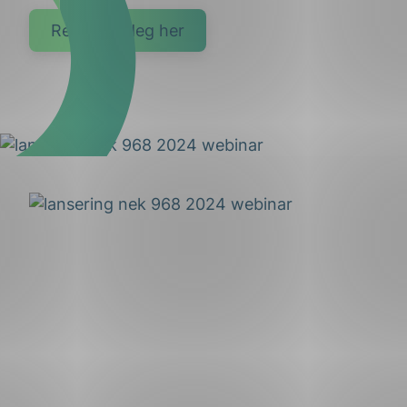
Registrer deg her
g
n