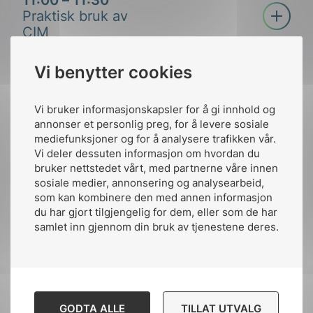
Åpne tre
Praktisk bruk av
Lars Ihler
CIM
Lars Ihler er enhetsleder i forretningsutvikling og
Vi benytter cookies
tidligere fagsjef i NEK. Han har bakgrunn fra salg
11:30 – 11:50
og ledelse hos leverandører av driftssentral- og
Nye og viktige prosjekter der
NVE
nettinformasjonssystemer til energi- og telekom-
Åpne tre
Vi bruker informasjonskapsler for å gi innhold og
CIM vil være en naturlig del av
Statnett
annonser et personlig preg, for å levere sosiale
bedrifter.
Anders Sivertsgård
løsningen
mediefunksjoner og for å analysere trafikken vår.
Svein Harald Olsen
Vi deler dessuten informasjon om hvordan du
Anders Sivertsgård er senior engineer i NVE siden
bruker nettstedet vårt, med partnerne våre innen
sosiale medier, annonsering og analysearbeid,
Svein Harald Olsen jobber i Statnett, og er en av
2022, og har tidligere erfaring fra Energi Norge,
11:50 – 11:55
som kan kombinere den med annen informasjon
Norges fremste CIM-eksperter er ettertraktet så
Multiconsult og Statnett.
du har gjort tilgjengelig for dem, eller som de har
Avslutning
vel nasjonalt som internasjonalt. Han er også
samlet inn gjennom din bruk av tjenestene deres.
medlem i NK 57, som arbeider med å utarbeide og
videreutvikle standarder for planlegging, drifting
og vedlikehold av elnettet.
DNV
GODTA ALLE
TILLAT UTVALG