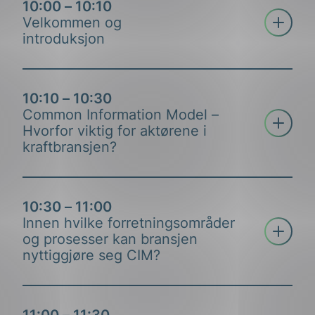
10:00 – 10:10
Åpne tre
Velkommen og
introduksjon
10:10 – 10:30
Common Information Model –
Åpne tre
Hvorfor viktig for aktørene i
kraftbransjen?
10:30 – 11:00
Innen hvilke forretningsområder
Åpne tre
og prosesser kan bransjen
nyttiggjøre seg CIM?
11:00 – 11:30
NEK