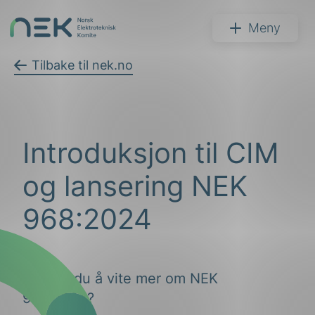
Hopp
til
NEK
Meny
innhold
Tilbake til nek.no
Søk
Introduksjon til CIM
og lansering NEK
968:2024
arer
arder
Ønsker du å vite mer om NEK
968:2024?
apet