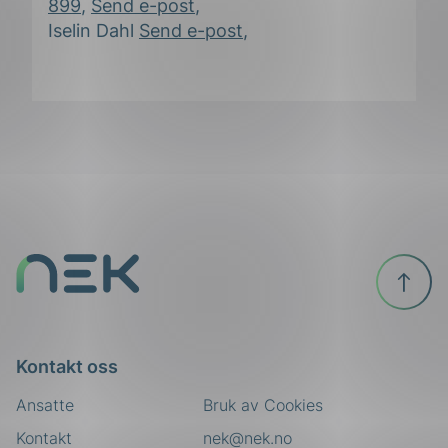
899
,
Send e-post
,
Iselin Dahl
Send e-post
,
ing
Til
toppen
Kontakt oss
Ansatte
Bruk av Cookies
Kontakt
nek@nek.no