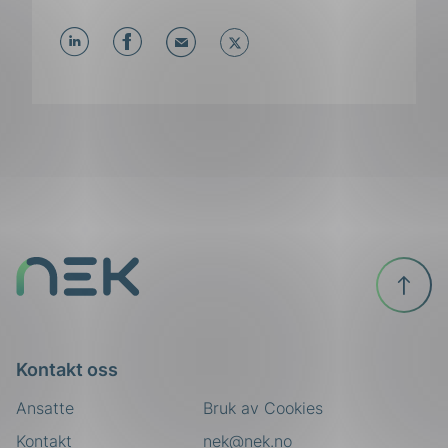
Del
Del
Del
påLinkedIn
påFacebook
påMail
Til
toppen
Kontakt oss
Ansatte
Bruk av Cookies
Kontakt
nek@nek.no