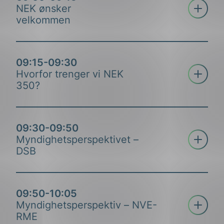
Åpne tre
NEK ønsker
velkommen
09:15-09:30
Åpne tre
Hvorfor trenger vi NEK
350?
09:30-09:50
Åpne tre
Myndighetsperspektivet –
DSB
09:50-10:05
Åpne tre
Myndighetsperspektiv – NVE-
RME
Adm. dir i NEK