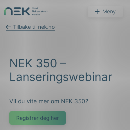
Hopp
til
NEK
Meny
innhold
Tilbake til nek.no
Søk
NEK 350 –
Lanseringswebinar
Vil du vite mer om NEK 350?
arer
arder
Registrer deg her
apet