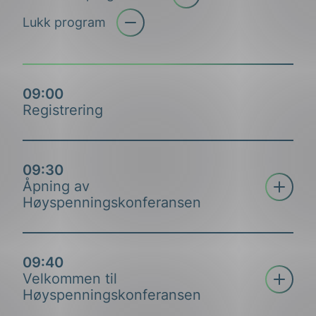
Åpne trekkspill
Lukk program
09:00
Registrering
09:30
Åpne tre
Åpning av
Høyspenningskonferansen
09:40
Åpne tre
Velkommen til
Høyspenningskonferansen