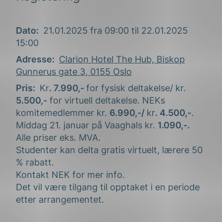
Chief Research Scientist i SINTEF Energy
både for nettanlegg og kraftproduksjon. Han er
Research
prosjektleder i REN og har tidligere erfaring fra
NEK, DSB og ABB. Han er utdannet elektroingeniør
Bjørn Gustavsen
Dato
21.01.2025 fra 09:00 til 22.01.2025
fra NTNU og Universitetet i Stavanger.
15:00
Temaet jordfeilfaktor er et svært viktig tema når
Adresse
Clarion Hotel The Hub, Biskop
NEK og REN
det gjelder prosjektering av nettanlegg i et
Gunnerus gate 3, 0155 Oslo
spolejordet strømnett. Bjørn deler med oss
Lars Jakob Paulsen og Espen Masvik
Pris
Kr
. 7.990,-
for fysisk deltakelse/ kr.
erfaringer fra et pågående FOU-prosjektet på
5.500,-
for virtuell deltakelse.
NEKs
dette temaet. Han er Chief Research Scientist at
komitemedlemmer kr.
6.990,-/
kr
. 4.500,-
.
Lars Jakob og Espen avslutter dagen.
SINTEF Energy Research og er utdannet
Middag 21. januar på Vaaghals kr.
1.090,-.
elektroingeniør fra NTNU.
Alle priser eks. MVA.
Studenter kan delta gratis virtuelt, lærere 50
% rabatt.
Kontakt NEK for mer info.
Det vil være tilgang til opptaket i en periode
etter arrangementet.