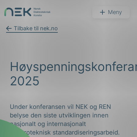
Hopp
til
NEK
Meny
innhold
Tilbake til nek.no
Søk
Høyspenningskonfera
2025
Under konferansen vil NEK og REN
arer
belyse den siste utviklingen innen
arder
nasjonalt og internasjonalt
apet
elektroteknisk standardiseringsarbeid.