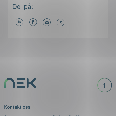
Del på:
Del
Del
Del
påLinkedIn
påFacebook
påMail
Til
toppen
Kontakt oss