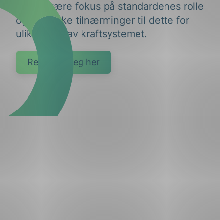
Det vil være fokus på standardenes rolle
og praktiske tilnærminger til dette for
ulike deler av kraftsystemet.
Registrer deg her
g
n