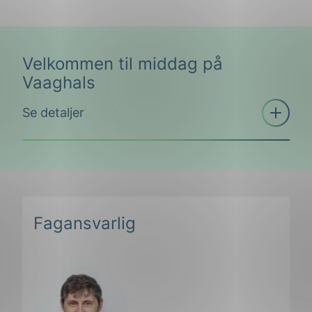
Velkommen til middag på
Vaaghals
Åpne
Se detaljer
trekkspill
Under en konferanse er den gode samtalen
ofte noe av det viktigste. NEK inviterer
derfor alle deltakerne til å bli med på en
Fagansvarlig
middag på restauranten
Vaaghals
. Vaaghals
ligger i Bjørvika og er et sted vi kan
garantere at blir en fin opplevelse.
Vaaghals er den første restauranten som ble
etablert i Barcode området. I dag ledes