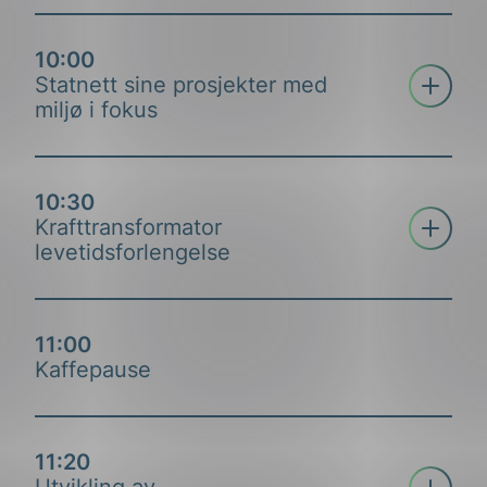
10:00
Åpne tre
Statnett sine prosjekter med
miljø i fokus
NEK og REN
Lars Jakob Paulsen og Espen Masvik
10:30
Åpne tre
Krafttransformator
levetidsforlengelse
Lars Jakob og Espen ønsker velkommen til
konferansen og gir praktisk info.
11:00
Kaffepause
NEK
Arild Røed
11:20
Åpne tre