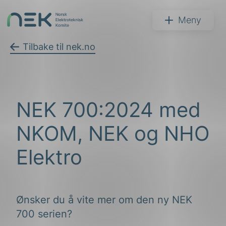
Hopp
til
NEK
Meny
innhold
Tilbake til nek.no
Søk
NEK 700:2024 med
NKOM, NEK og NHO
Elektro
arer
arder
Ønsker du å vite mer om den ny NEK
700 serien?
apet