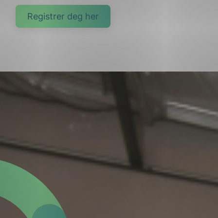
Registrer deg her
g
n