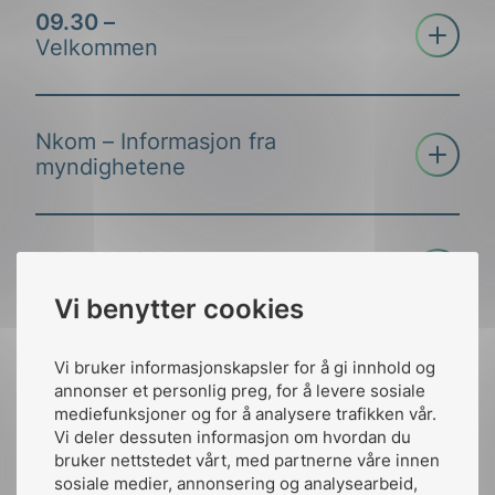
09.30 –
Åpne tre
Velkommen
Nkom – Informasjon fra
Åpne tre
myndighetene
Nkom
NEK 700:2024
Åpne tre
Svein Roar Jonsmyr
Vi benytter cookies
NEK
Endringer i Ekomloven –
NEK
Leif T. Aanensen
Vi bruker informasjonskapsler for å gi innhold og
Ekom installatørens
kompetansekrav til prosjektering
Åpne tre
Sigmund Eng
annonser et personlig preg, for å levere sosiale
rolle
Ekom i boliger –
mediefunksjoner og for å analysere trafikken vår.
Bredbåndsutbyggingsloven og NEK 700
Standardiseringens rolle
Vi deler dessuten informasjon om hvordan du
Nyheter
bruker nettstedet vårt, med partnerne våre innen
Ekom i et samfunnsperspektiv
sosiale medier, annonsering og analysearbeid,
Endringer
Info om Sli.do
Prosjektering av Ekom
Åpne tre