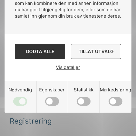
som kan kombinere den med annen informasjon
installasjoner
du har gjort tilgjengelig for dem, eller som de har
samlet inn gjennom din bruk av tjenestene deres.
Panel med spørsmål fra
Åpne tre
salen
GODTA ALLE
TILLAT UTVALG
Sigmund Eng / Svein Roar Jonsmyr /
– 11:30
Vis detaljer
Erik Helgedagsrud / Espen Øien
Spørmålsrunde
Lanse
Nødvendig
Egenskaper
Statistikk
Markedsføring
Fagsjef Ekom, NHO Elektro
Espen Øien
Erik Helgedagsrud
Spesifikasjon
Registrering
Er regelverket tydelig for kunde og
Kvalitetsplan
installatør?
Er NEK 700 kjent for alle i bransjen?