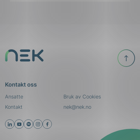
påLinkedIn
påFacebook
påMail
Til
toppen
Kontakt oss
Ansatte
Bruk av Cookies
Kontakt
nek@nek.no