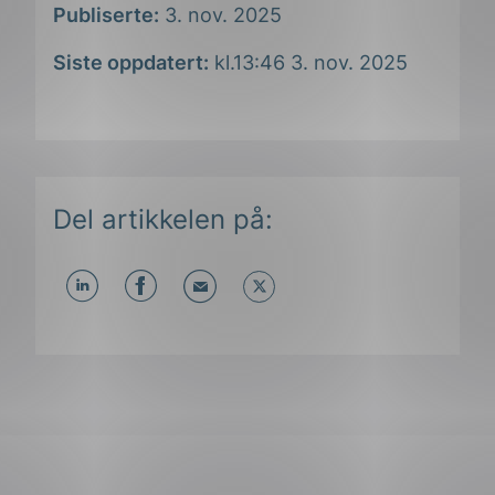
Publiserte:
3. nov. 2025
Siste oppdatert:
kl.13:46 3. nov. 2025
ing
Del artikkelen på:
Del
Del
Del
påLinkedIn
påFacebook
påMail