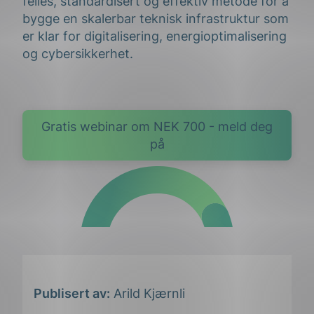
felles, standardisert og effektiv metode for å
bygge en skalerbar teknisk infrastruktur som
er klar for digitalisering, energioptimalisering
og cybersikkerhet.
Gratis webinar om NEK 700 - meld deg
på
Publisert av:
Arild Kjærnli