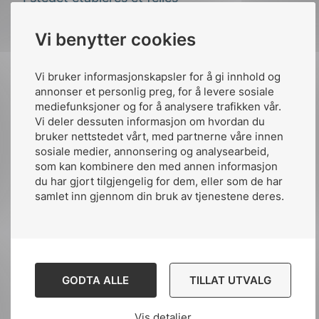
kablingsfundament for hele bygget.
Vi benytter cookies
Smarte bygninger krever
smartere infrastruktur
Vi bruker informasjonskapsler for å gi innhold og
annonser et personlig preg, for å levere sosiale
mediefunksjoner og for å analysere trafikken vår.
Når bygg blir digitale, stilles det nye krav til
Vi deler dessuten informasjon om hvordan du
infrastrukturen. Tilstedeværelsessensorer,
bruker nettstedet vårt, med partnerne våre innen
sosiale medier, annonsering og analysearbeid,
lys- og ventilasjonsstyring, heisovervåkning
som kan kombinere den med annen informasjon
og energieffektivisering bidrar til smarte
du har gjort tilgjengelig for dem, eller som de har
løsninger, og skal kommunisere på tvers av
samlet inn gjennom din bruk av tjenestene deres.
systemer.
De tekniske systemene som tidligere
opererte innenfor sine respektive områder
skal nå samhandle i stadig større grad.
GODTA ALLE
TILLAT UTVALG
Tradisjonell, ustrukturert kabling blir da en
flaskehals – både teknisk og økonomisk.
Vis detaljer