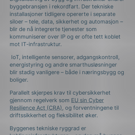
byggebransjen i rekordfart. Der tekniske
installasjoner tidligere opererte i separate
siloer – tele, data, sikkerhet og automasjon –
blir de nå integrerte tjenester som
kommuniserer over IP og er ofte tett koblet
mot IT-infrastruktur.
IoT, intelligente sensorer, adgangskontroll,
energistyring og andre smarthusløsninger
blir stadig vanligere – både i næringsbygg og
boliger.
Parallelt skjerpes krav til cybersikkerhet
gjennom regelverk som
EU sin Cyber
Resilience Act (CRA)
, og forventningene til
driftssikkerhet og fleksibilitet øker.
Byggenes tekniske ryggrad er