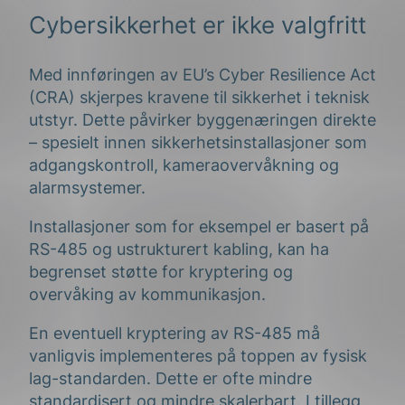
Cybersikkerhet er ikke valgfritt
Med innføringen av EU’s Cyber Resilience Act
(CRA) skjerpes kravene til sikkerhet i teknisk
utstyr. Dette påvirker byggenæringen direkte
– spesielt innen sikkerhetsinstallasjoner som
adgangskontroll, kameraovervåkning og
alarmsystemer.
Installasjoner som for eksempel er basert på
RS-485 og ustrukturert kabling, kan ha
begrenset støtte for kryptering og
overvåking av kommunikasjon.
En eventuell kryptering av RS-485 må
vanligvis implementeres på toppen av fysisk
lag-standarden. Dette er ofte mindre
standardisert og mindre skalerbart. I tillegg