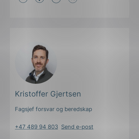
Del
Del
Del
påLinkedIn
påFacebook
påMail
Kristoffer Gjertsen
ing
Fagsjef forsvar og beredskap
+47 489 94 803
Send e-post