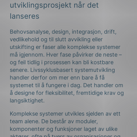
utviklingsprosjekt når det
lanseres
Behovsanalyse, design, integrasjon, drift,
vedlikehold og til slutt avvikling eller
utskifting er faser alle komplekse systemer
må igjennom. Hver fase påvirker de neste –
og feil tidlig i prosessen kan bli kostbare
senere. Livssyklusbasert systemutvikling
handler derfor om mer enn bare å få
systemet til å fungere i dag. Det handler om
å designe for fleksibilitet, fremtidige krav og
langsiktighet.
Komplekse systemer utvikles sjelden av ett
team alene. De består av moduler,
komponenter og funksjoner laget av ulike
aktører, ofte på tvers av organisasjoner og