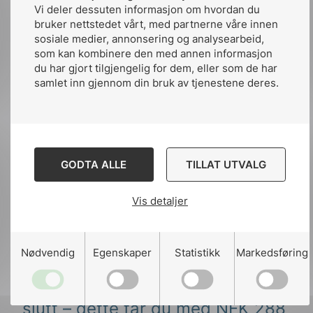
driftssikkerhet inn i systemet fra starten av,
Vi deler dessuten informasjon om hvordan du
bruker nettstedet vårt, med partnerne våre innen
gjennom gode designvalg og robuste
sosiale medier, annonsering og analysearbeid,
arkitekturer. Dette inkluderer blant annet
som kan kombinere den med annen informasjon
redundans, feiltoleranse, skalerbarhet og
du har gjort tilgjengelig for dem, eller som de har
evne til å håndtere avvik – uten å påvirke
samlet inn gjennom din bruk av tjenestene deres.
tilgjengeligheten.
Organisasjoner som jobber systematisk med
livssyklusbasert systemutvikling, opplever
lavere risiko og færre feil. Og høyere
GODTA ALLE
TILLAT UTVALG
kundetillit og bedre konkurransekraft. Å
kunne dokumentere at systemer er utviklet,
Vis detaljer
testet, driftet og endret i tråd med helhetlige
prosesser gir forutsigbarhet, både internt og
overfor samarbeidspartnere.
Nødvendig
Egenskaper
Statistikk
Markedsføring
Driftssikre systemer fra start til
slutt – dette får du med NEK 288