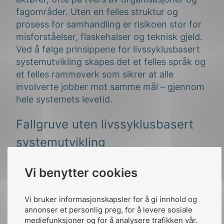
fagområder. Uten en felles struktur og
prosess for samhandling er risikoen stor for
misforståelser, flaskehalser og teknisk gjeld.
Ved å følge prinsippene for livssyklusbasert
systemutvikling skapes det et felles språk og
et felles rammeverk som sikrer at alle
involverte jobber mot samme mål – gjennom
hele systemets levetid.
Fallgruve uten livssyklusbasert
systemutvikling
En fallgruve i prosjekter er å overlate
Vi benytter cookies
driftssikkerhet og vedlikehold til etter
driftsettelse. Da er det ofte for sent eller
Vi bruker informasjonskapsler for å gi innhold og
svært kostbart å gjøre grunnleggende
annonser et personlig preg, for å levere sosiale
forbedringer. Med livssyklustenkning bygges
mediefunksjoner og for å analysere trafikken vår.