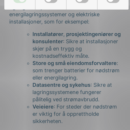
og organisasjoner som arbeider med
energilagringssystemer og elektriske
installasjoner, som for eksempel:
Installatører
,
prosjektingeniører og
konsulenter
: Sikre at installasjoner
skjer på en trygg og
kostnadseffektiv måte.
Store og små eiendomsforvaltere
:
som trenger batterier for nødstrøm
eller energilagring.
Datasentre og sykehus
: Sikre at
lagringssystemene fungerer
pålitelig ved strømavbrudd.
Veieiere
: For steder der nødstrøm
er viktig for å opprettholde
sikkerheten.