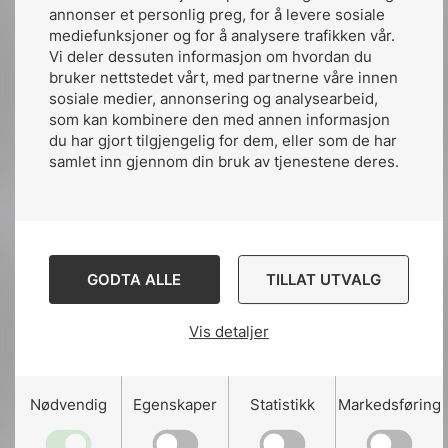
annonser et personlig preg, for å levere sosiale
Ved å ha NEK 488 som krav i kontraktene til
mediefunksjoner og for å analysere trafikken vår.
installatør sikrer man at krav til sikkerheten i
Vi deler dessuten informasjon om hvordan du
bruker nettstedet vårt, med partnerne våre innen
anlegget er juridisk bindende. Dette gir
sosiale medier, annonsering og analysearbeid,
transparente krav, som vil minimere
som kan kombinere den med annen informasjon
tvistenivået i installasjonsprosessen.
du har gjort tilgjengelig for dem, eller som de har
Anleggseier vil være trygg på at
samlet inn gjennom din bruk av tjenestene deres.
installasjonen tilfredsstiller nødvendige
sikkerhetskrav.
Standardene er basert på beste praksis fra
et globalt miljø og kan brukes på anlegg av
GODTA ALLE
TILLAT UTVALG
alle størrelser.
Vis detaljer
Hvem bør bruke NEK 488?
For mange organisasjoner kan et bortfall av
Nødvendig
Egenskaper
Statistikk
Markedsføring
elektrisitet være forbundet med driftsstans,
og NEK 488 retter seg mot alle fagpersoner