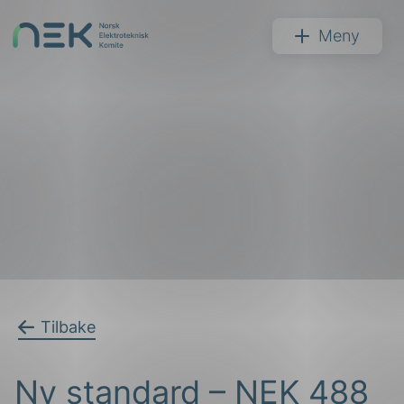
Hopp
til
NEK
Meny
innhold
Søk
arer
Tilbake
arder
Ny standard – NEK 488
apet