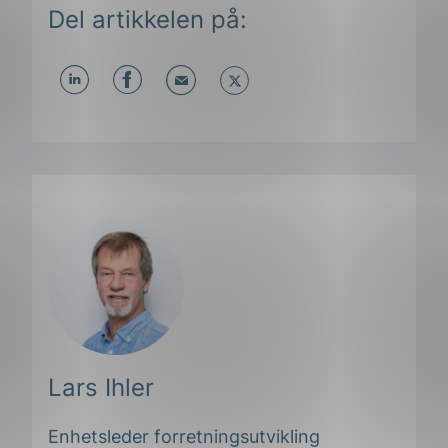
Del artikkelen på:
Del
Del
Del
påLinkedIn
påFacebook
påMail
Lars Ihler
ing
Enhetsleder forretningsutvikling