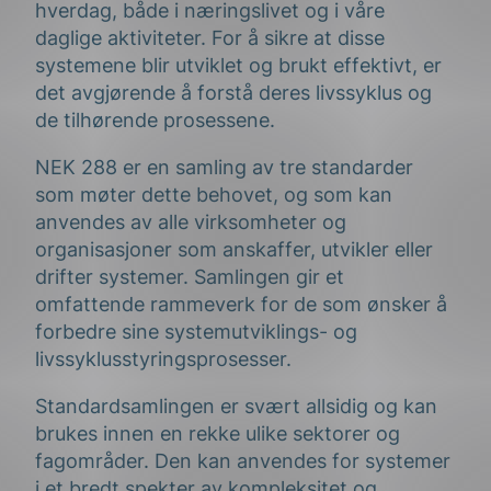
hverdag, både i næringslivet og i våre
daglige aktiviteter. For å sikre at disse
systemene blir utviklet og brukt effektivt, er
det avgjørende å forstå deres livssyklus og
de tilhørende prosessene.
NEK 288 er en samling av tre standarder
som møter dette behovet, og som kan
anvendes av alle virksomheter og
organisasjoner som anskaffer, utvikler eller
drifter systemer. Samlingen gir et
omfattende rammeverk for de som ønsker å
forbedre sine systemutviklings- og
livssyklusstyringsprosesser.
Standardsamlingen er svært allsidig og kan
brukes innen en rekke ulike sektorer og
fagområder. Den kan anvendes for systemer
i et bredt spekter av kompleksitet og