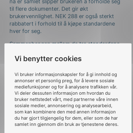
nå er samlet slipper brukeren å forholde seg
til flere dokumenter. Det gir økt
brukervennlighet. NEK 288 er også sterkt
rabbatert i forhold til å kjøpe standardene
hver for seg.
Sammenhengen mellom de tre standardene
vises tydelig i tabellen under:
Vi benytter cookies
Vi bruker informasjonskapsler for å gi innhold og
Area
NEK ISO/IEC/IEEE
annonser et personlig preg, for å levere sosiale
mediefunksjoner og for å analysere trafikken vår.
Vi deler dessuten informasjon om hvordan du
Systems engineer
bruker nettstedet vårt, med partnerne våre innen
Process definitions
common
sosiale medier, annonsering og analysearbeid,
som kan kombinere den med annen informasjon
du har gjort tilgjengelig for dem, eller som de har
Life cycle concepts
Summary
samlet inn gjennom din bruk av tjenestene deres.