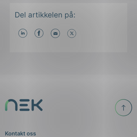
Del artikkelen på:
ing
Del
Del
Del
påLinkedIn
påFacebook
påMail
Til
toppen
Kontakt oss