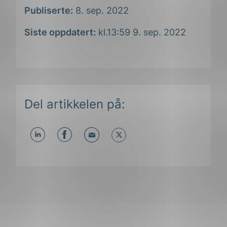
Publiserte:
8. sep. 2022
Siste oppdatert:
kl.13:59 9. sep. 2022
Del artikkelen på:
Del
Del
Del
påLinkedIn
påFacebook
påMail