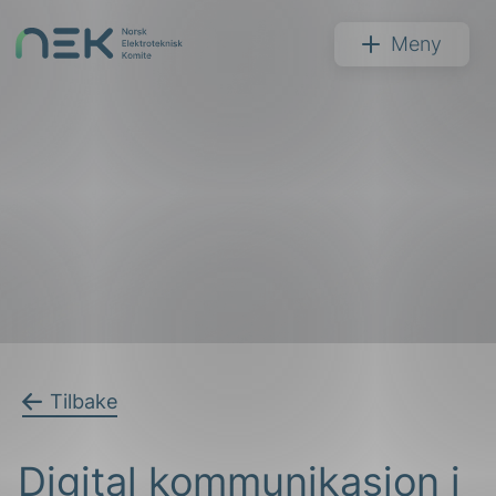
Hopp
til
NEK
Meny
innhold
Søk
arer
Tilbake
arder
Digital kommunikasjon i
apet