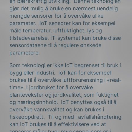
en bærekraftig utvikling. Denne teknologien
gjør det mulig å bruke en nærmest uendelig
mengde sensorer for å overvåke ulike
parameter. IoT sensorer kan for eksempel
måle temperatur, luftfuktighet, lys og
tilstedeværelse. IT-systemet kan bruke disse
sensordataene til å regulere ønskede
parametere.
Som teknologi er ikke IoT begrenset til bruk i
bygg eller industri. IoT kan for eksempel
brukes til å overvåke luftforurensning i «real-
time». I jordbruket for å overvåke
plantevekster og jordkvalitet, som fuktighet
og næringsinnhold. IoT benyttes også til å
overvåke vannkvalitet og kan brukes i
fiskeoppdrett. Til og med i avfallshåndtering
kan IoT brukes til å effektivisere ved at
sensorer måler hvor mye søppel som er i