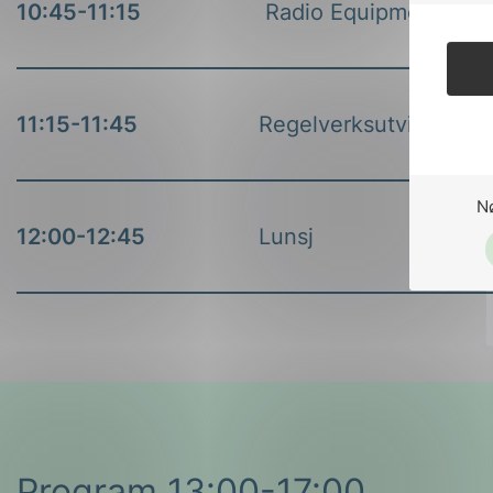
10:45-11:15
Radio Equipment Direc
11:15-11:45
Regelverksutvikling 
N
12:00-12:45
Lunsj
Program 13:00-17:00