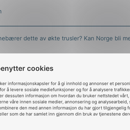
n
CEO, NEK
nnebærer dette av økte trusler? Kan Norge bli me
Leif T. Aanensen
Seniorrådgiver, NSM
benytter cookies
nlige, men viktige naturressurs. Utnytter vi mu
Svenn Richard Andersen
or går Norge videre?
uker informasjonskapsler for å gi innhold og annonser et person
for å levere sosiale mediefunksjoner og for å analysere trafikke
Lene Bogen Kaland er fungerende avdeli
ler dessuten informasjon om hvordan du bruker nettstedet vårt
Fagsjef i Spektrumavdelingen, NKOM
NSM.
erne våre innen sosiale medier, annonsering og analysearbeid,
Hun har lang erfaring med cybersikkerh
Espen Slette
ombinere den med annen informasjon du har gjort tilgjengelig f
utredninger. Lene er utdannet sivilingen
eller som de har samlet inn gjennom din bruk av tjenestene der
Forsvarets forskningsinstitutt og Sopra 
Radiofrekvenser er en begrenset naturre
som er tilgjengelig for elektronisk komm