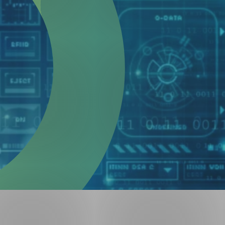
Forsvar og beredskap
Industri og automatiseri
Norsk
English
Lavspenning
Maritime elinstallasjoner
Overføring og distribusj
Samferdsel
Velferdsteknologi