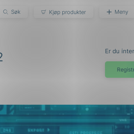
Søk
Meny
Kjøp produkter
narer
Er du inte
2
ndarder
g
ardisering
kapet
Regist
darder
e
er