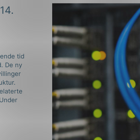
14.
ende tid
. De ny
illinger
uktur.
elaterte
. Under