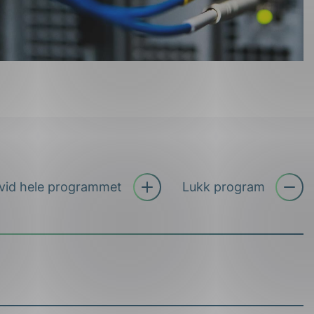
Åpne
vid hele programmet
Lukk program
trekkspil