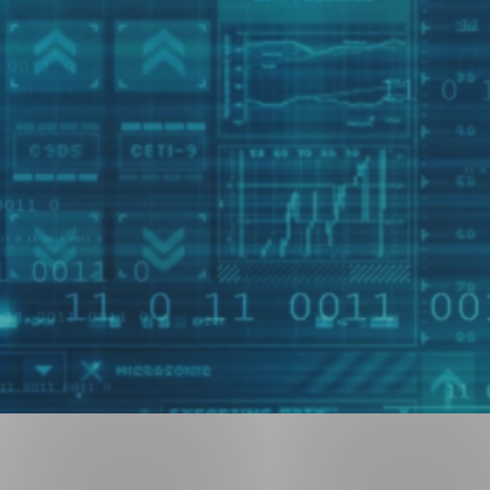
ng
on