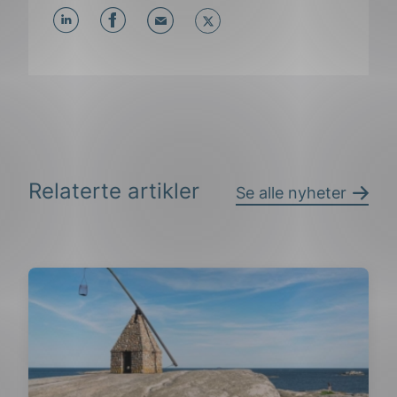
Del
Del
Del
påLinkedIn
påFacebook
påMail
Relaterte artikler
Se alle nyheter