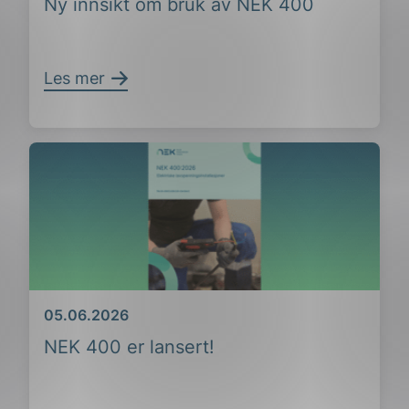
Ny innsikt om bruk av NEK 400
Les mer
ing
Dato
05.06.2026
NEK 400 er lansert!