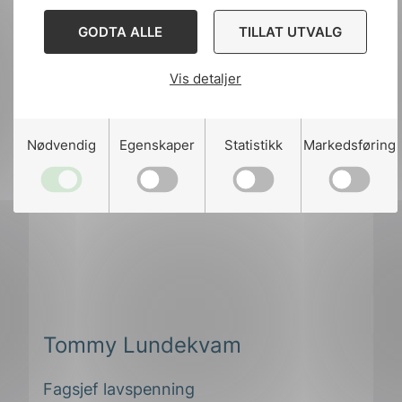
GODTA ALLE
TILLAT UTVALG
Vis detaljer
Nødvendig
Egenskaper
Statistikk
Markedsføring
Tommy Lundekvam
Fagsjef lavspenning