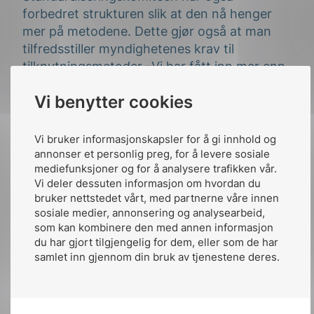
forbedret strukturen slik at den nå henger
mer på metodene. Dette gjør også at man
tilfredsstiller myndighetenes krav til
tilknytningsmetoder.–Vi har fått inn mer enn
200 kommentarer på høringsutkastet. Disse
Vi benytter cookies
svarene blir nå gått igjennom for å se hvilke
endringer som må gjøres før vi har den
endelige utgaven på plass , avslutter Tommy
Vi bruker informasjonskapsler for å gi innhold og
Lundekvam.
annonser et personlig preg, for å levere sosiale
mediefunksjoner og for å analysere trafikken vår.
Vi deler dessuten informasjon om hvordan du
Under Elsikkerhetskonferansen 30.11 –
bruker nettstedet vårt, med partnerne våre innen
01.12.21 vil komiteleder Andre Indrearne fra
sosiale medier, annonsering og analysearbeid,
REN gå igjennom de endringene man kan
som kan kombinere den med annen informasjon
forvente i den ny utgaven av standarden når
du har gjort tilgjengelig for dem, eller som de har
den kommer våren 2022.
samlet inn gjennom din bruk av tjenestene deres.
Les mer om Elsikkerhetskonferansen 2022
og meld deg på!