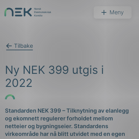
Hopp
til
NEK
Meny
innhold
Tilbake
Søk
Ny NEK 399 utgis i
2022
arer
Standarden NEK 399 – Tilknytning av elanlegg
og ekomnett regulerer forholdet mellom
arder
netteier og bygningseier. Standardens
apet
virkeområde har nå blitt utvidet med en egen