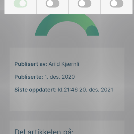
Publisert av:
Arild Kjærnli
Publiserte:
1. des. 2020
Siste oppdatert:
kl.21:46 20. des. 2021
Del artikkelen på: