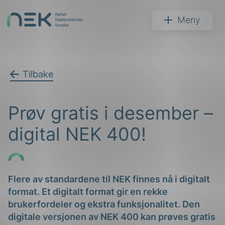
Hopp
til
NEK
Meny
innhold
Tilbake
Søk
Prøv gratis i desember –
digital NEK 400!
arer
Flere av standardene til NEK finnes nå i digitalt
format. Et digitalt format gir en rekke
arder
brukerfordeler og ekstra funksjonalitet. Den
apet
digitale versjonen av NEK 400 kan prøves gratis