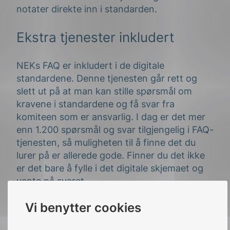
notater direkte inn i standarden.
Ekstra tjenester inkludert
NEKs FAQ er inkludert i de digitale
standardene. Denne tjenesten går rett og
slett ut på at man kan stille spørsmål om
kravene i standardene og få svar fra
komiteen som er ansvarlig. I dag er det mer
enn 1.200 spørsmål og svar tilgjengelig i FAQ-
tjenesten, så muligheten til å finne det du
lurer på er allerede gode. Finner du det ikke
er det bare å fylle i det digitale skjemaet og
vente på svaret.
-Tilbakemeldinger fra brukerne tyder på at vi
Vi benytter cookies
har truffet hodet på spikeren med løsningen
vi har valgt. Det rapporteres om et verktøy