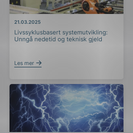
Dato
21.03.2025
Livssyklusbasert systemutvikling:
Unngå nedetid og teknisk gjeld
Les mer