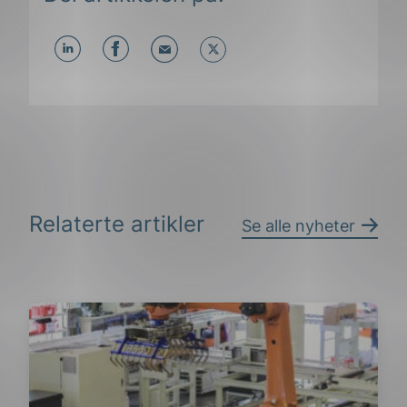
Del
Del
Del
påLinkedIn
påFacebook
påMail
Relaterte artikler
Se alle nyheter