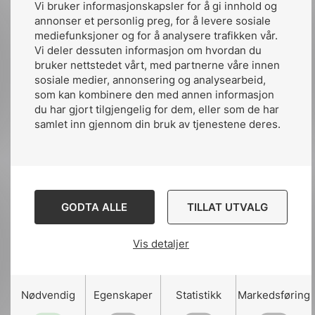
Vi bruker informasjonskapsler for å gi innhold og
som sparer tid og gir nyttig, ekstra,
annonser et personlig preg, for å levere sosiale
informasjon. Fordi vi ønsker at flest mulig
mediefunksjoner og for å analysere trafikken vår.
skal bli kjent med vår digitale løsning lar vi
Vi deler dessuten informasjon om hvordan du
bruker nettstedet vårt, med partnerne våre innen
alle som har lyst prøve den digitale versjonen
sosiale medier, annonsering og analysearbeid,
av NEK 400 i hele desember, avslutter
som kan kombinere den med annen informasjon
Aanensen.
du har gjort tilgjengelig for dem, eller som de har
samlet inn gjennom din bruk av tjenestene deres.
Se en demonstrasjon av digital
NEK 400.
Du kan få gratis tilgang til digital NEK 400
GODTA ALLE
TILLAT UTVALG
hos:
Vis detaljer
Nelfo
Nødvendig
Egenskaper
Statistikk
Markedsføring
Energi Norge