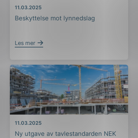
Dato
11.03.2025
Beskyttelse mot lynnedslag
Les mer
Dato
11.03.2025
ing
Ny utgave av tavlestandarden NEK