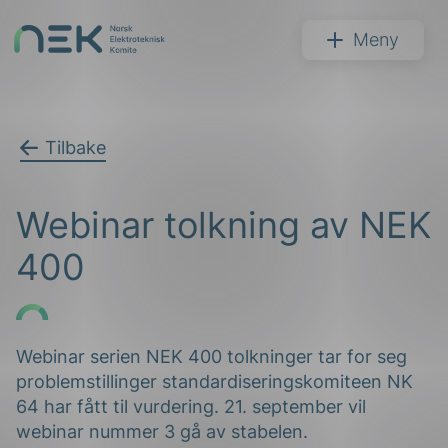
Hopp
til
NEK
Meny
innhold
Tilbake
Søk
Webinar tolkning av NEK
400
arer
Webinar serien NEK 400 tolkninger tar for seg
problemstillinger standardiseringskomiteen NK
arder
64 har fått til vurdering. 21. september vil
apet
webinar nummer 3 gå av stabelen.