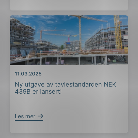
Dato
11.03.2025
Ny utgave av tavlestandarden NEK
439B er lansert!
Les mer