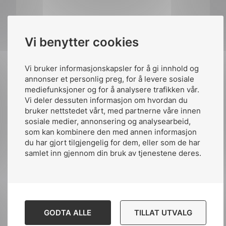
Publisert av:
Arild Kjærnli
Vi benytter cookies
Publiserte:
11. sep. 2020
Vi bruker informasjonskapsler for å gi innhold og
Siste oppdatert:
kl.21:46 20. des. 2021
annonser et personlig preg, for å levere sosiale
mediefunksjoner og for å analysere trafikken vår.
Vi deler dessuten informasjon om hvordan du
bruker nettstedet vårt, med partnerne våre innen
sosiale medier, annonsering og analysearbeid,
som kan kombinere den med annen informasjon
Del artikkelen på:
du har gjort tilgjengelig for dem, eller som de har
samlet inn gjennom din bruk av tjenestene deres.
Del
Del
Del
påLinkedIn
GODTA ALLE
påFacebook
påMail
TILLAT UTVALG