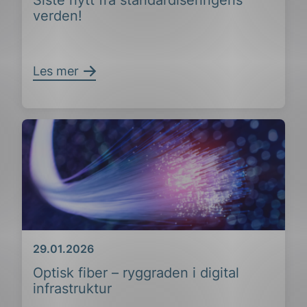
Siste nytt fra standardiseringens
verden!
Les mer
Dato
29.01.2026
Optisk fiber – ryggraden i digital
infrastruktur