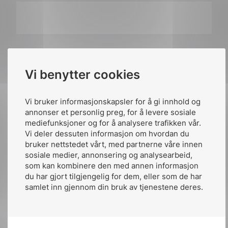
Vi benytter cookies
Publisert av:
Arild Kjærnli
Publiserte:
22. mar. 2019
Vi bruker informasjonskapsler for å gi innhold og
annonser et personlig preg, for å levere sosiale
Siste oppdatert:
kl.21:47 20. des. 2021
mediefunksjoner og for å analysere trafikken vår.
Vi deler dessuten informasjon om hvordan du
bruker nettstedet vårt, med partnerne våre innen
sosiale medier, annonsering og analysearbeid,
som kan kombinere den med annen informasjon
du har gjort tilgjengelig for dem, eller som de har
samlet inn gjennom din bruk av tjenestene deres.
Del artikkelen på: