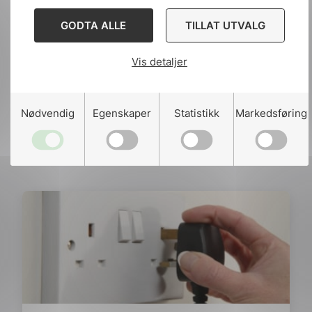
Del
Del
Del
GODTA ALLE
TILLAT UTVALG
påLinkedIn
påFacebook
påMail
Vis detaljer
Nødvendig
Egenskaper
Statistikk
Markedsføring
Relaterte artikler
Se alle nyheter