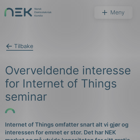
Hopp
til
NEK
Meny
innhold
Tilbake
Søk
Overveldende interesse
for Internet of Things
seminar
arer
arder
Internet of Things omfatter snart alt vi gjør og
interessen for emnet er stor. Det har NEK
apet