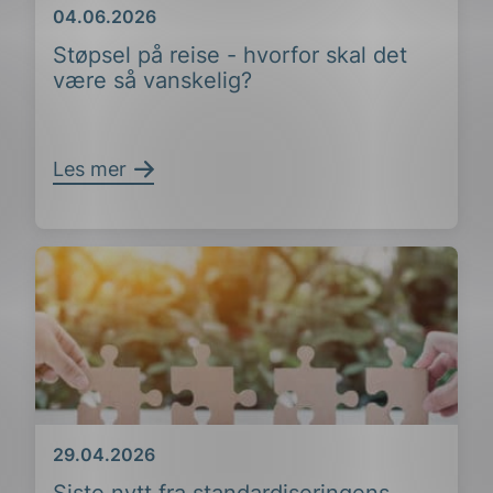
Dato
04.06.2026
Støpsel på reise - hvorfor skal det
være så vanskelig?
Les mer
Dato
29.04.2026