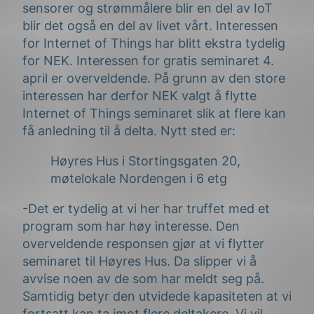
sensorer og strømmålere blir en del av IoT
blir det også en del av livet vårt. Interessen
for Internet of Things har blitt ekstra tydelig
for NEK. Interessen for gratis seminaret 4.
april er overveldende. På grunn av den store
interessen har derfor NEK valgt å flytte
Internet of Things seminaret slik at flere kan
få anledning til å delta. Nytt sted er:
Høyres Hus i Stortingsgaten 20,
møtelokale Nordengen i 6 etg
-Det er tydelig at vi her har truffet med et
program som har høy interesse. Den
overveldende responsen gjør at vi flytter
seminaret til Høyres Hus. Da slipper vi å
avvise noen av de som har meldt seg på.
Samtidig betyr den utvidede kapasiteten at vi
fortsatt kan ta imot flere deltakere. Vi vil