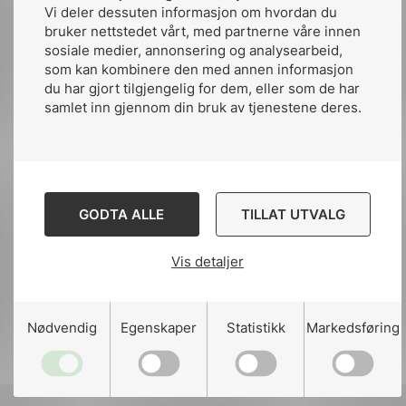
internasjonale standarder for subseautstyr.
Vi deler dessuten informasjon om hvordan du
Dette er en krevende situasjon for et marked
bruker nettstedet vårt, med partnerne våre innen
sosiale medier, annonsering og analysearbeid,
med høye kostnader og lave oljepriser. Siden
som kan kombinere den med annen informasjon
2012 har NEK samarbeidet med SEPS som er
du har gjort tilgjengelig for dem, eller som de har
en konstellasjon av flere oljeselskaper, bl.a.
samlet inn gjennom din bruk av tjenestene deres.
Statoil. Dette arbeidet har resultert i at IEC
TC 18 leder et prosjekt i samarbeid med IEEE
om en internasjonal standard for
«Connectors/Jumpers/Penetrators».
Ansvarlig arbeidsgruppe er IEC TC 18/JWG 31
GODTA ALLE
TILLAT UTVALG
som har flere norske medlemmer og ledes av
Steinar Midttveit. JWG 31
Vis detaljer
Nødvendig
Egenskaper
Statistikk
Markedsføring