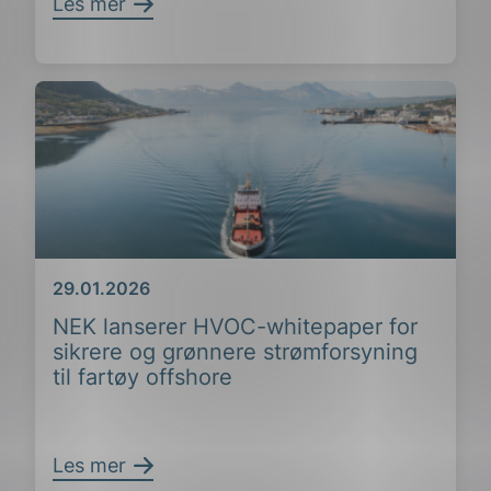
Les mer
Dato
29.01.2026
NEK lanserer HVOC-whitepaper for
sikrere og grønnere strømforsyning
ing
til fartøy offshore
Les mer