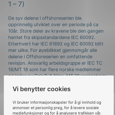
1 – 7)
De syv delene i offshoreserien ble
opprinnelig utviklet over en periode på ca
10år. Store deler av kravene ble den gangen
hentet fra skipsstandardene IEC 60092.
Etterhvert har IEC 61892 og IEC 60092 blitt
mer ulike. For øyeblikket gjennomgår alle
delene i Offshoreserien en omfattende
revisjon. Ansvarlig arbeidsgruppe er IEC TC
18/MT 18 som har flere norske medlemmer
og ledes av Geir Bull-Njaa. MT 18 rapporterer
til IEC TC 18.
Vi benytter cookies
Subseautstyr
Vi bruker informasjonskapsler for å gi innhold og
annonser et personlig preg, for å levere sosiale
Det finnes per dags dato få eller ingen
mediefunksjoner og for å analysere trafikken vår.