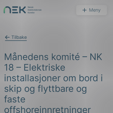
Hopp
til
NEK
Meny
innhold
Tilbake
Søk
Månedens komité – NK
18 – Elektriske
installasjoner om bord i
skip og flyttbare og
arer
faste
arder
offshoreinnretninger
apet