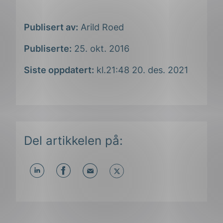
Publisert av:
Arild Roed
Publiserte:
25. okt. 2016
Siste oppdatert:
kl.21:48 20. des. 2021
Del artikkelen på:
Del
Del
Del
påLinkedIn
påFacebook
påMail