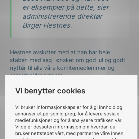
er eksempler på dette, sier
administrerende direktør
Birger Hestnes.
Hestnes avslutter med at han har hele
staben med seg i ønsket om god jul og godt
nyttår til alle våre komitemedlemmer og
samarbeidspartnere.
Vi benytter cookies
Vi bruker informasjonskapsler for å gi innhold og
annonser et personlig preg, for å levere sosiale
mediefunksjoner og for å analysere trafikken vår.
Vi deler dessuten informasjon om hvordan du
bruker nettstedet vårt, med partnerne våre innen