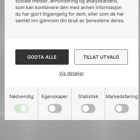
sosiale medier, annonsering og analysearbeid,
Publisert av:
Leif Aanensen
som kan kombinere den med annen informasjon
du har gjort tilgjengelig for dem, eller som de har
Publiserte:
22. des. 2015
samlet inn gjennom din bruk av tjenestene deres.
Siste oppdatert:
kl.21:48 20. des. 2021
GODTA ALLE
TILLAT UTVALG
Vis detaljer
Del artikkelen på:
Nødvendig
Egenskaper
Statistikk
Markedsføring
Del
Del
Del
påLinkedIn
påFacebook
påMail