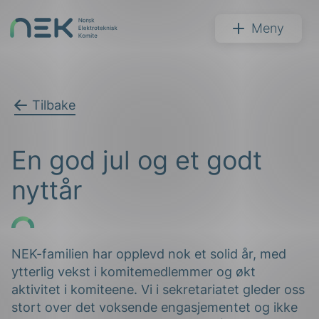
Hopp
til
NEK
Meny
innhold
Tilbake
Søk
En god jul og et godt
nyttår
arer
NEK-familien har opplevd nok et solid år, med
ytterlig vekst i komitemedlemmer og økt
arder
aktivitet i komiteene. Vi i sekretariatet gleder oss
apet
stort over det voksende engasjementet og ikke