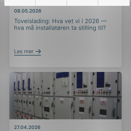
Dato
08.05.2026
Toveislading: Hva vet vi i 2026 —
hva må installatøren ta stilling til?
Les mer
Dato
27.04.2026