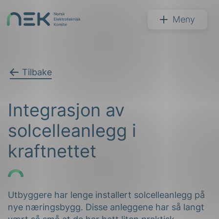
Hopp
til
NEK
Meny
innhold
Tilbake
Søk
Integrasjon av
solcelleanlegg i
kraftnettet
arer
arder
Utbyggere har lenge installert solcelleanlegg på
nye næringsbygg. Disse anleggene har så langt
apet