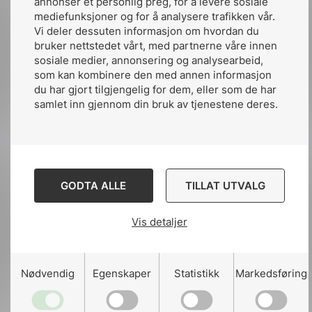
annonser et personlig preg, for å levere sosiale
mediefunksjoner og for å analysere trafikken vår.
Vi deler dessuten informasjon om hvordan du
Del
Del
Del
bruker nettstedet vårt, med partnerne våre innen
sosiale medier, annonsering og analysearbeid,
påLinkedIn
påFacebook
påMail
som kan kombinere den med annen informasjon
du har gjort tilgjengelig for dem, eller som de har
samlet inn gjennom din bruk av tjenestene deres.
Relaterte artikler
Se alle nyheter
GODTA ALLE
TILLAT UTVALG
Vis detaljer
Nødvendig
Egenskaper
Statistikk
Markedsføring