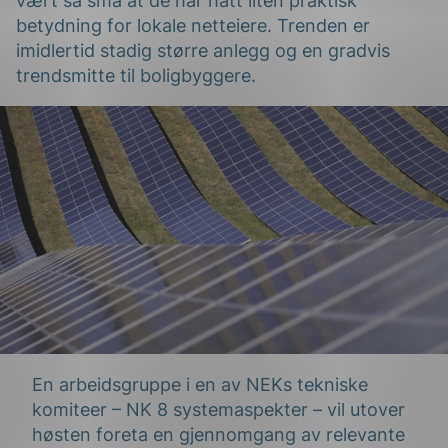
vært så små at de har hatt liten praktisk
betydning for lokale netteiere. Trenden er
imidlertid stadig større anlegg og en gradvis
trendsmitte til boligbyggere.
g
n
En arbeidsgruppe i en av NEKs tekniske
komiteer – NK 8 systemaspekter – vil utover
høsten foreta en gjennomgang av relevante