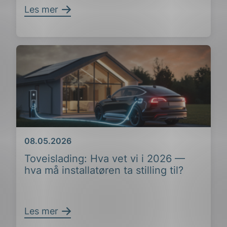
Les mer
ing
Dato
08.05.2026
Toveislading: Hva vet vi i 2026 —
hva må installatøren ta stilling til?
Les mer