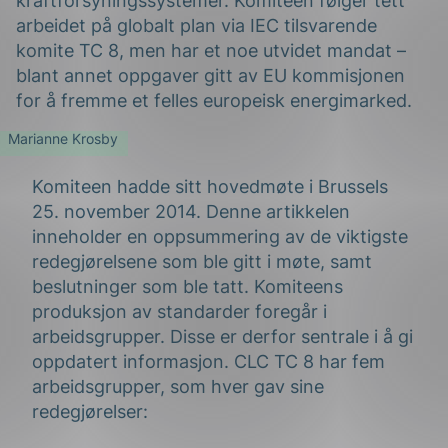
kraftforsyningssystemer. Komiteen følger tett
arbeidet på globalt plan via IEC tilsvarende
komite TC 8, men har et noe utvidet mandat –
blant annet oppgaver gitt av EU kommisjonen
for å fremme et felles europeisk energimarked.
Marianne Krosby
g
Komiteen hadde sitt hovedmøte i Brussels
25. november 2014. Denne artikkelen
inneholder en oppsummering av de viktigste
redegjørelsene som ble gitt i møte, samt
beslutninger som ble tatt. Komiteens
n
produksjon av standarder foregår i
arbeidsgrupper. Disse er derfor sentrale i å gi
oppdatert informasjon. CLC TC 8 har fem
arbeidsgrupper, som hver gav sine
redegjørelser: