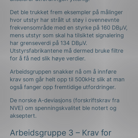
Det ble trukket frem eksempler på målinger
hvor utstyr har strålt ut støy i ovennevnte
frekvensområde med en styrke på 160 DBµV,
mens utstyr som skal ha tilsiktet signalering
har grenseverdi på 134 DBµV.
Utstyrsfabrikantene må dermed bruke filtre
for å få ned slik høye verdier.
Arbeidsgruppen snakker nå om å innføre
krav som går helt opp til 500kHz slik at man
også fanger opp fremtidige utfordringer.
De norske A-deviasjons (forskriftskrav fra
NVE) om spenningskvalitet ble notert og
akseptert.
Arbeidsgruppe 3 – Krav for