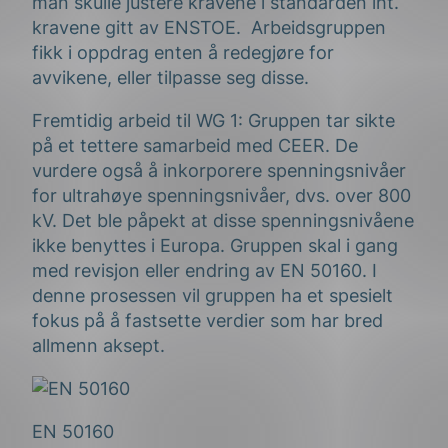
man skulle justere kravene i standarden iht.
kravene gitt av ENSTOE. Arbeidsgruppen
fikk i oppdrag enten å redegjøre for
avvikene, eller tilpasse seg disse.
Fremtidig arbeid til WG 1: Gruppen tar sikte
på et tettere samarbeid med CEER. De
vurdere også å inkorporere spenningsnivåer
for ultrahøye spenningsnivåer, dvs. over 800
kV. Det ble påpekt at disse spenningsnivåene
ikke benyttes i Europa. Gruppen skal i gang
med revisjon eller endring av EN 50160. I
denne prosessen vil gruppen ha et spesielt
fokus på å fastsette verdier som har bred
allmenn aksept.
EN 50160