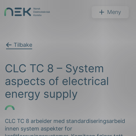
Hopp
til
NEK
Meny
innhold
Tilbake
Søk
CLC TC 8 – System
aspects of electrical
energy supply
arer
arder
CLC TC 8 arbeider med standardiseringsarbeid
innen system aspekter for
apet