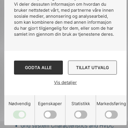
Vi deler dessuten informasjon om hvordan du
krav
bruker nettstedet vårt, med partnerne våre innen
sosiale medier, annonsering og analysearbeid,
som kan kombinere den med annen informasjon
Arbeidsgruppen er «sovende» – dvs. ingen
du har gjort tilgjengelig for dem, eller som de har
utvikling siste året.
samlet inn gjennom din bruk av tjenestene deres.
Arbeidsgruppe 6 – HVDC
systemer
GODTA ALLE
TILLAT UTVALG
Arbeidsgruppe 6 er en ganske ny
arbeidsgruppe som arbeider med HVDC Grid
Vis detaljer
and AC systems. Arbeidsgruppen er igjen
delt inn i undergruppen:
Nødvendig
Egenskaper
Statistikk
Markedsføring
Coordination of HVDC and AC-system
Grid Control
Gris Protection
Grid system Characteristics and HVDC