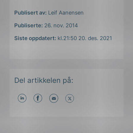
Publisert av:
Leif Aanensen
Publiserte:
26. nov. 2014
Siste oppdatert:
kl.21:50 20. des. 2021
Del artikkelen på:
Del
Del
Del
påLinkedIn
påFacebook
påMail