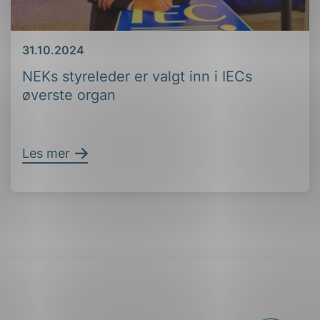
Dato
31.10.2024
NEKs styreleder er valgt inn i IECs
øverste organ
Les mer