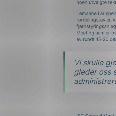
noen utvalgte tekn
Forsvar og beredskap
Temaene i år spen
Industri og automatiseri
fordelingstavler, 
Norsk
English
Lavspenning
fjernstyringsanleg
Meeting samler ov
Maritime elinstallasjoner
av rundt 15-20 de
Overføring og distribusj
Samferdsel
Vi skulle g
gleder oss s
Velferdsteknologi
administrer
IEC General Meeti