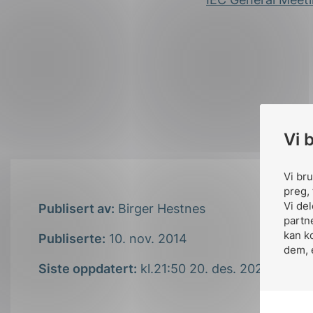
Vi 
Vi br
preg, 
Vi de
Publisert av:
Birger Hestnes
partn
kan k
Publiserte:
10. nov. 2014
dem, 
Siste oppdatert:
kl.21:50 20. des. 2021