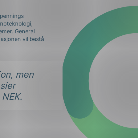
spennings
anoteknologi,
temer. General
asjonen vil bestå
sjon, men
sier
s NEK.