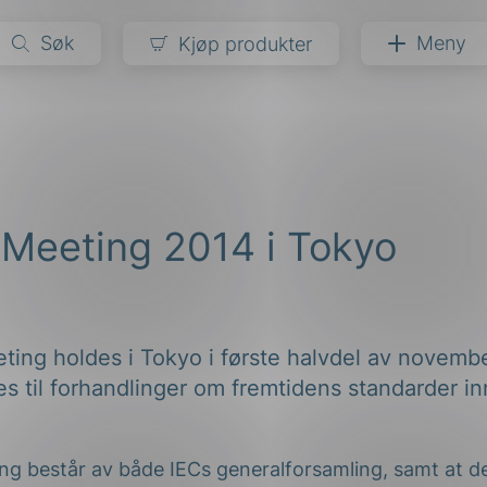
Søk
Meny
Kjøp produkter
narer
ndarder
g
 Meeting 2014 i Tokyo
ardisering
kapet
darder
e
er
ting holdes i Tokyo i første halvdel av novemb
s til forhandlinger om fremtidens standarder in
ng består av både IECs generalforsamling, samt at de