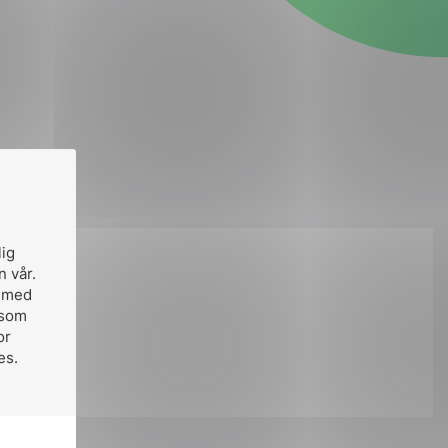
lig
n vår.
på:
, med
 som
or
es.
ok
il