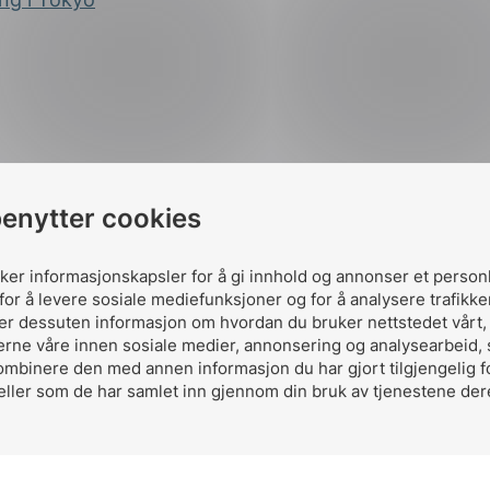
benytter cookies
uker informasjonskapsler for å gi innhold og annonser et person
for å levere sosiale mediefunksjoner og for å analysere trafikke
Del artikkelen 
ler dessuten informasjon om hvordan du bruker nettstedet vårt
erne våre innen sosiale medier, annonsering og analysearbeid,
ombinere den med annen informasjon du har gjort tilgjengelig f
eller som de har samlet inn gjennom din bruk av tjenestene der
Del
Del
Del
påLinkedIn
påFacebo
påMa