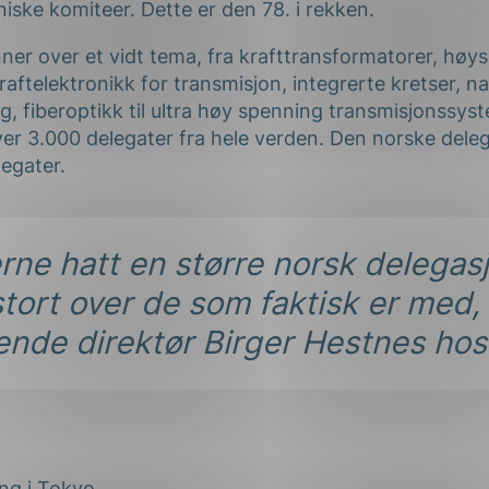
iske komiteer. Dette er den 78. i rekken.
ner over et vidt tema, fra krafttransformatorer, høy
ng
kraftelektronikk for transmisjon, integrerte kretser, n
g, fiberoptikk til ultra høy spenning transmisjonssys
er 3.000 delegater fra hele verden. Den norske deleg
legater.
on
jerne hatt en større norsk delega
tort over de som faktisk er med, 
ende direktør Birger Hestnes ho
ng i Tokyo