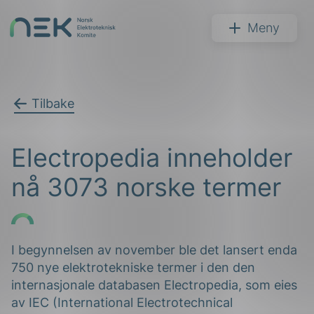
Hopp
til
NEK
Meny
innhold
Tilbake
Søk
Electropedia inneholder
nå 3073 norske termer
arer
I begynnelsen av november ble det lansert enda
750 nye elektrotekniske termer i den den
arder
internasjonale databasen Electropedia, som eies
apet
av IEC (International Electrotechnical