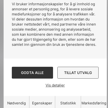
826: Electrical installations
Vi bruker informasjonskapsler for å gi innhold og
845: Lighting
annonser et personlig preg, for å levere sosiale
mediefunksjoner og for å analysere trafikken vår.
Vi deler dessuten informasjon om hvordan du
bruker nettstedet vårt, med partnerne våre innen
sosiale medier, annonsering og analysearbeid,
som kan kombinere den med annen informasjon
du har gjort tilgjengelig for dem, eller som de har
samlet inn gjennom din bruk av tjenestene deres.
Publisert av:
Marianne Krosby
Publiserte:
6. nov. 2014
GODTA ALLE
TILLAT UTVALG
Siste oppdatert:
kl.21:50 20. des. 2021
Vis detaljer
Nødvendig
Egenskaper
Statistikk
Markedsføring