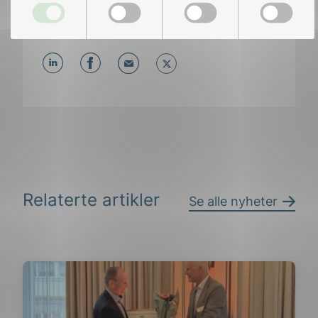
Del artikkelen på:
Del
Del
Del
påLinkedIn
påFacebook
påMail
Relaterte artikler
Se alle nyheter