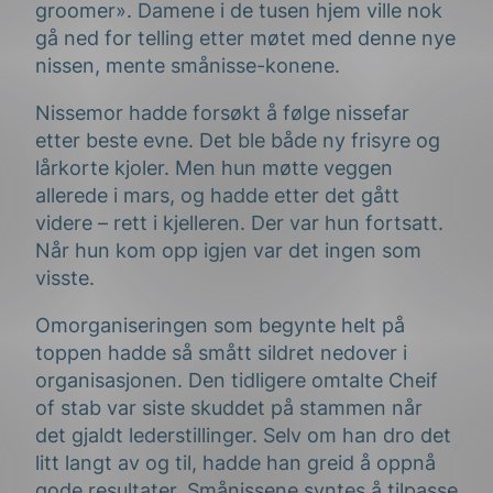
groomer». Damene i de tusen hjem ville nok
gå ned for telling etter møtet med denne nye
nissen, mente smånisse-konene.
Nissemor hadde forsøkt å følge nissefar
etter beste evne. Det ble både ny frisyre og
lårkorte kjoler. Men hun møtte veggen
allerede i mars, og hadde etter det gått
videre – rett i kjelleren. Der var hun fortsatt.
Når hun kom opp igjen var det ingen som
visste.
Omorganiseringen som begynte helt på
toppen hadde så smått sildret nedover i
organisasjonen. Den tidligere omtalte Cheif
of stab var siste skuddet på stammen når
det gjaldt lederstillinger. Selv om han dro det
litt langt av og til, hadde han greid å oppnå
gode resultater. Smånissene syntes å tilpasse