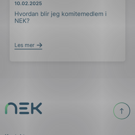
Dato
10.02.2025
Hvordan blir jeg komitemedlem i
NEK?
Les mer
Til
toppen