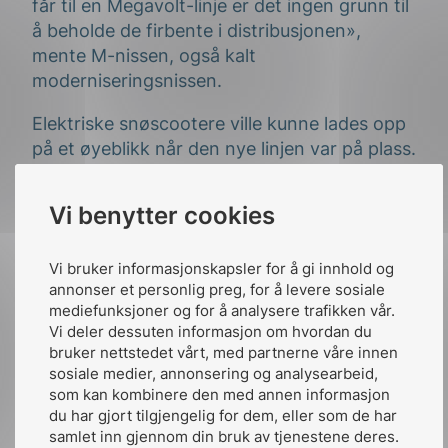
får til en Megavolt-linje er det ingen grunn til
å beholde de firbente i distribusjonen»,
mente M-nissen, også kalt
moderniseringsnissen.
Elektriske snøscootere ville kunne lades opp
på et øyeblikk når den nye linjen var på plass.
Her var det ingen protester mot
monstermaster. De få som hadde protestert
Vi benytter cookies
hadde dradd hjem, lett forfrosset. Nå skulle
man kjøre oppgradering av de søte små
Vi bruker informasjonskapsler for å gi innhold og
linjene under spenning – AUS – slik at ikke
annonser et personlig preg, for å levere sosiale
produksjonen stoppet opp. Arbeidsteamet
mediefunksjoner og for å analysere trafikken vår.
skulle følge prinsippene for arbeid med
Vi deler dessuten informasjon om hvordan du
elektriske anlegg i
NEK EN 50110
krevde K-
bruker nettstedet vårt, med partnerne våre innen
nissen (kvalitetsnissen). Dessuten skulle
sosiale medier, annonsering og analysearbeid,
som kan kombinere den med annen informasjon
anleggene bygges i samsvar med NEKs
du har gjort tilgjengelig for dem, eller som de har
normer – spesielt
NEK 440
.
samlet inn gjennom din bruk av tjenestene deres.