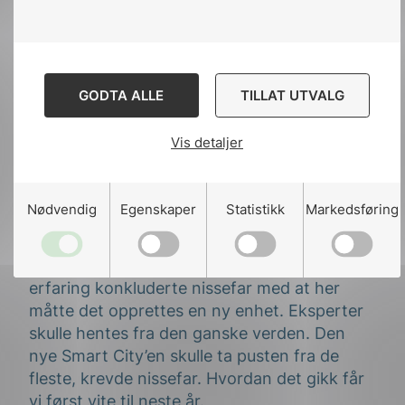
Nissefar hadde deltatt på NEKs
elsikkerhetskonferanse i november. Her
hadde han hentet inspirasjon til å tenke nytt
igjen. Hele ledergruppen fiklet nervøst med
GODTA ALLE
TILLAT UTVALG
papirene når nissefar satte i gang. «Jeg vet i
hvert fall en ting – her er ikke potensialet tatt
Vis detaljer
ut» slo han fast. «Jeg vil ha en Smart City»,
fortsatte han. Han dro opp lysark etter
lysark som visste egne visjoner. Her var det
Nødvendig
Egenskaper
Statistikk
Markedsføring
bare å være på banen. M-nissen og K-nissen
kappet om å ta eierskap til de nye visjonene.
Siden ingen av dem kunne skilte med særlig
erfaring konkluderte nissefar med at her
måtte det opprettes en ny enhet. Eksperter
skulle hentes fra den ganske verden. Den
nye Smart City’en skulle ta pusten fra de
fleste, krevde nissefar. Hvordan det gikk får
vi først vite til neste år.