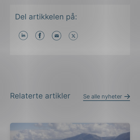
Del artikkelen på:
Del
Del
Del
påLinkedIn
påFacebook
påMail
Relaterte artikler
Se alle nyheter