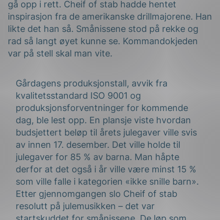
gå opp i rett. Cheif of stab hadde hentet
inspirasjon fra de amerikanske drillmajorene. Han
likte det han så. Smånissene stod på rekke og
rad så langt øyet kunne se. Kommandokjeden
var på stell skal man vite.
Gårdagens produksjonstall, avvik fra
g
kvalitetsstandard ISO 9001 og
produksjonsforventninger for kommende
dag, ble lest opp. En plansje viste hvordan
budsjettert beløp til årets julegaver ville svis
n
av innen 17. desember. Det ville holde til
julegaver for 85 % av barna. Man håpte
derfor at det også i år ville være minst 15 %
som ville falle i kategorien «ikke snille barn».
Etter gjennomgangen slo Cheif of stab
resolutt på julemusikken – det var
startskuddet for smånissene. De løp som