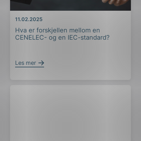
Dato
11.02.2025
Hva er forskjellen mellom en
CENELEC- og en IEC-standard?
Les mer
ing