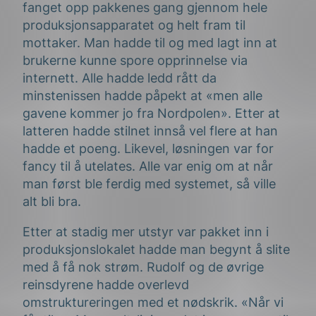
fanget opp pakkenes gang gjennom hele
produksjonsapparatet og helt fram til
mottaker. Man hadde til og med lagt inn at
brukerne kunne spore opprinnelse via
internett. Alle hadde ledd rått da
minstenissen hadde påpekt at «men alle
gavene kommer jo fra Nordpolen». Etter at
latteren hadde stilnet innså vel flere at han
hadde et poeng. Likevel, løsningen var for
fancy til å utelates. Alle var enig om at når
man først ble ferdig med systemet, så ville
alt bli bra.
Etter at stadig mer utstyr var pakket inn i
produksjonslokalet hadde man begynt å slite
med å få nok strøm. Rudolf og de øvrige
reinsdyrene hadde overlevd
omstruktureringen med et nødskrik. «Når vi