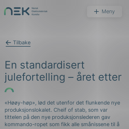
Hopp
til
NEK
Meny
innhold
Tilbake
Søk
En standardisert
julefortelling – året etter
arer
«Høøy-høp», lød det utenfor det flunkende nye
produksjonslokalet. Cheif of stab, som var
arder
tittelen på den nye produksjonslederen gav
apet
kommando-ropet som fikk alle smånissene til å