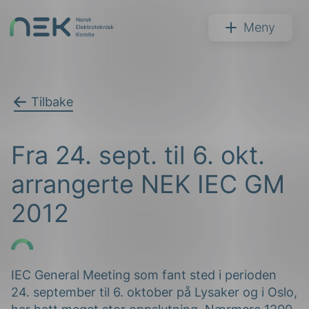
Hopp
til
NEK
Meny
innhold
Tilbake
Søk
Fra 24. sept. til 6. okt.
arrangerte NEK IEC GM
2012
arer
arder
IEC General Meeting som fant sted i perioden
24. september til 6. oktober på Lysaker og i Oslo,
apet