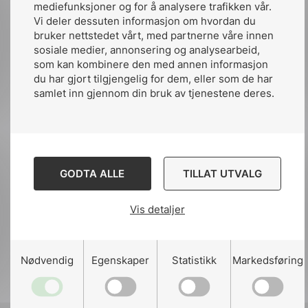
mediefunksjoner og for å analysere trafikken vår.
Vi deler dessuten informasjon om hvordan du
Del
Del
Del
bruker nettstedet vårt, med partnerne våre innen
sosiale medier, annonsering og analysearbeid,
påLinkedIn
påFacebook
påMail
som kan kombinere den med annen informasjon
du har gjort tilgjengelig for dem, eller som de har
samlet inn gjennom din bruk av tjenestene deres.
Relaterte artikler
Se alle nyheter
GODTA ALLE
TILLAT UTVALG
Vis detaljer
Nødvendig
Egenskaper
Statistikk
Markedsføring