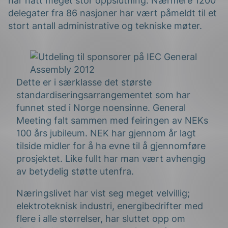
har hatt meget stor oppslutning. Nærmere 1200
delegater fra 86 nasjoner har vært påmeldt til et
stort antall administrative og tekniske møter.
Dette er i særklasse det største
g
standardiseringsarrangementet som har
funnet sted i Norge noensinne. General
Meeting falt sammen med feiringen av NEKs
100 års jubileum. NEK har gjennom år lagt
tilside midler for å ha evne til å gjennomføre
n
prosjektet. Like fullt har man vært avhengig
av betydelig støtte utenfra.
Næringslivet har vist seg meget velvillig;
elektroteknisk industri, energibedrifter med
flere i alle størrelser, har sluttet opp om