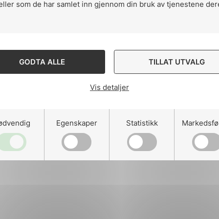
eller som de har samlet inn gjennom din bruk av tjenestene der
Ansatte
ng
Kontakt
GODTA ALLE
TILLAT UTVALG
Vis detaljer
on
Designed and developed 
ødvendig
Egenskaper
Statistikk
Markedsfø