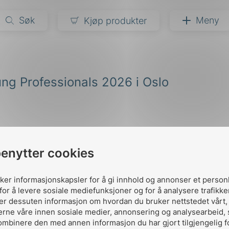
Søk
Meny
Kjøp produkter
narer
ng Professionals 2026 i Oslo
ndarder
g
ardisering
kapet
darder
e
benytter cookies
er
uker informasjonskapsler for å gi innhold og annonser et person
for å levere sosiale mediefunksjoner og for å analysere trafikke
ler dessuten informasjon om hvordan du bruker nettstedet vårt
erne våre innen sosiale medier, annonsering og analysearbeid,
Kontakt oss
ombinere den med annen informasjon du har gjort tilgjengelig f