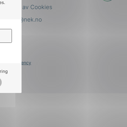
es.
Bruk av Cookies
nek@nek.no
by
Stem Agency
ring