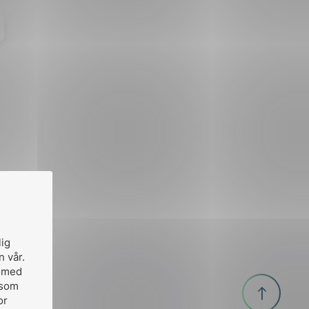
lig
n vår.
, med
Til
 som
or
toppen