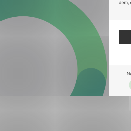
Forsvar og beredskap
dem, 
Industri og automatiseri
Norsk
English
Lavspenning
Maritime elinstallasjoner
Overføring og distribusj
Samferdsel
N
Velferdsteknologi