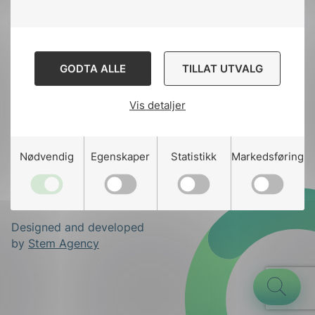
Til
toppen
GODTA ALLE
TILLAT UTVALG
Kontakt oss
Vis detaljer
Ansatte
Bruk av Cookies
g
Kontakt
nek@nek.no
Nødvendig
Egenskaper
Statistikk
Markedsføring
n
Designed and developed
by
Stem Agency