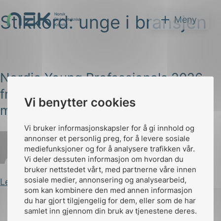
Stikkord:
unge i bransjen
Hopp
NEK
Meny
til
innhold
Nordic Young Professionals 2026 –
fremtidens standardiseringsledere
Søk
Vi benytter cookies
møtes i Oslo
Vi bruker informasjonskapsler for å gi innhold og
annonser et personlig preg, for å levere sosiale
mediefunksjoner og for å analysere trafikken vår.
Vi deler dessuten informasjon om hvordan du
Iselin Dahl
Publisert 12.02.2026
bruker nettstedet vårt, med partnerne våre innen
arer
sosiale medier, annonsering og analysearbeid,
Les innlegg
som kan kombinere den med annen informasjon
arder
du har gjort tilgjengelig for dem, eller som de har
apet
samlet inn gjennom din bruk av tjenestene deres.