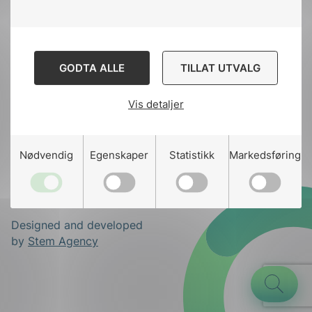
Til
toppen
GODTA ALLE
TILLAT UTVALG
Kontakt oss
Vis detaljer
Ansatte
Bruk av Cookies
g
Kontakt
nek@nek.no
Nødvendig
Egenskaper
Statistikk
Markedsføring
n
Designed and developed
by
Stem Agency