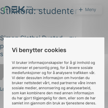
Stikkord:
studenter
Hopp
NEK
Meny
til
innhold
Simon Slethei Rustad – ny
prosjektingeniør i NEKs
Søk
Vi benytter cookies
standardiseringsenhet
Vi bruker informasjonskapsler for å gi innhold og
annonser et personlig preg, for å levere sosiale
mediefunksjoner og for å analysere trafikken vår.
Vi deler dessuten informasjon om hvordan du
Iselin Dahl
Publisert 10.02.2026
bruker nettstedet vårt, med partnerne våre innen
arer
sosiale medier, annonsering og analysearbeid,
Les innlegg
som kan kombinere den med annen informasjon
arder
du har gjort tilgjengelig for dem, eller som de har
apet
samlet inn gjennom din bruk av tjenestene deres.