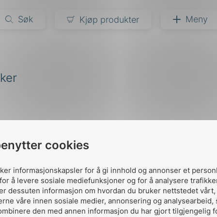
Søk
Meny
Kjøp produkter
narer
iker
ndarder
g
ardisering
kapet
darder
e
benytter cookies
er
uker informasjonskapsler for å gi innhold og annonser et person
for å levere sosiale mediefunksjoner og for å analysere trafikke
ler dessuten informasjon om hvordan du bruker nettstedet vårt
erne våre innen sosiale medier, annonsering og analysearbeid,
Kontakt oss
ombinere den med annen informasjon du har gjort tilgjengelig f