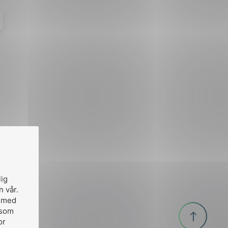
lig
n vår.
, med
Til
 som
or
toppen