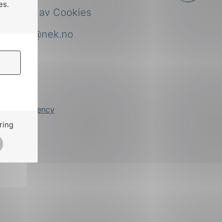
es.
Bruk av Cookies
nek@nek.no
by
Stem Agency
ring