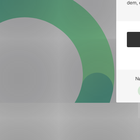
Forsvar og beredskap
dem, 
Industri og automatiseri
Norsk
English
Lavspenning
Maritime elinstallasjoner
Overføring og distribusj
Samferdsel
N
Velferdsteknologi