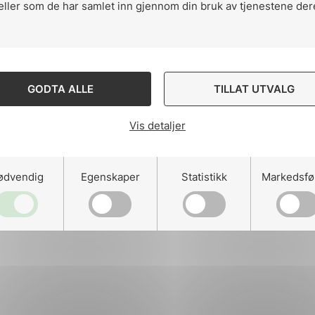
eller som de har samlet inn gjennom din bruk av tjenestene der
Ansatte
ng
Kontakt
GODTA ALLE
TILLAT UTVALG
Vis detaljer
on
Designed and developed 
ødvendig
Egenskaper
Statistikk
Markedsfø