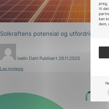
Forsvar og beredskap
preg, 
Vi de
Industri og automatiseri
partn
kan k
Norsk
English
dem, 
Lavspenning
Solkraftens potensial og utfordringer
Maritime elinstallasjoner
Overføring og distribusj
Samferdsel
Iselin Dahl
Publisert 26.11.2025
Velferdsteknologi
Les innlegg
N