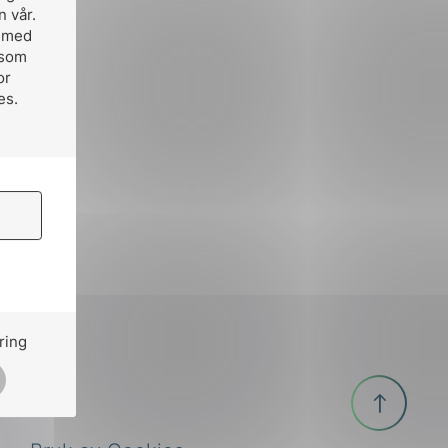
n vår.
, med
 som
or
es.
ring
Til
toppen