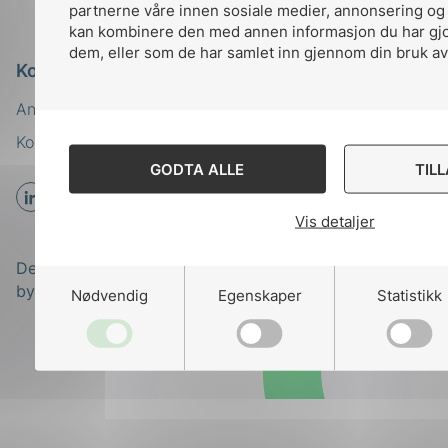
partnerne våre innen sosiale medier, annonsering og
kan kombinere den med annen informasjon du har gjort
dem, eller som de har samlet inn gjennom din bruk av
Kontakt oss
Ansatte
Bruk av Cookies
Kontakt
nek@nek.no
GODTA ALLE
TIL
Vis detaljer
Designed and developed
by
Stem Agency
Nødvendig
Egenskaper
Statistikk