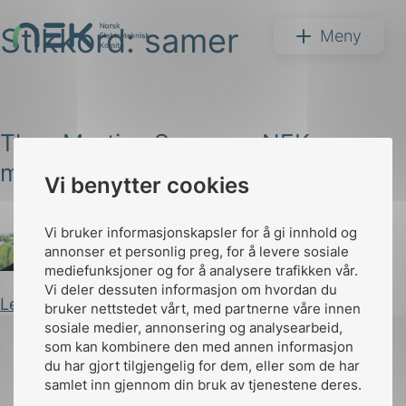
Stikkord:
samer
Hopp
NEK
Meny
til
innhold
Thea Martine Samer er NEKs nye
medarbeider
Vi benytter cookies
Søk
Vi bruker informasjonskapsler for å gi innhold og
annonser et personlig preg, for å levere sosiale
Arild Kjærnli
Publisert 29.04.2025
mediefunksjoner og for å analysere trafikken vår.
Vi deler dessuten informasjon om hvordan du
Les innlegg
bruker nettstedet vårt, med partnerne våre innen
arer
sosiale medier, annonsering og analysearbeid,
som kan kombinere den med annen informasjon
arder
du har gjort tilgjengelig for dem, eller som de har
apet
samlet inn gjennom din bruk av tjenestene deres.
Til