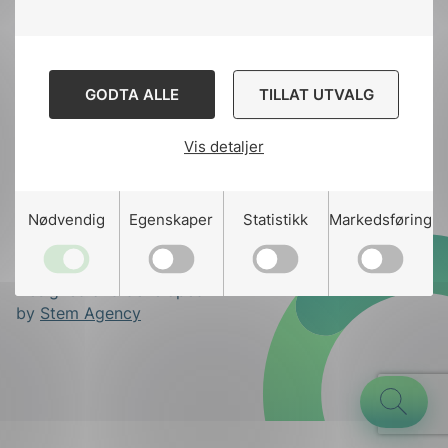
toppen
Kontakt oss
GODTA ALLE
TILLAT UTVALG
Ansatte
Bruk av Cookies
Vis detaljer
Kontakt
nek@nek.no
g
Nødvendig
Egenskaper
Statistikk
Markedsføring
Designed and developed
n
by
Stem Agency