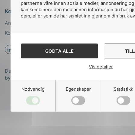
partnerne våre innen sosiale medier, annonsering og
kan kombinere den med annen informasjon du har gjort
Kontakt oss
dem, eller som de har samlet inn gjennom din bruk av
Ansatte
Bruk av Cookies
Kontakt
nek@nek.no
GODTA ALLE
TIL
Vis detaljer
Designed and developed
by
Stem Agency
Nødvendig
Egenskaper
Statistikk