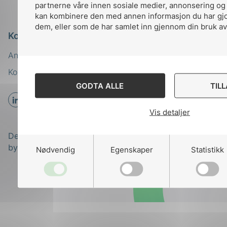
partnerne våre innen sosiale medier, annonsering og
kan kombinere den med annen informasjon du har gjort
dem, eller som de har samlet inn gjennom din bruk av
Kontakt oss
Ansatte
Bruk av Cookies
Kontakt
nek@nek.no
GODTA ALLE
TIL
Vis detaljer
Designed and developed
by
Stem Agency
Nødvendig
Egenskaper
Statistikk