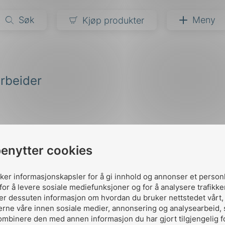
Søk
Meny
Kjøp produkter
narer
rbeider
ndarder
g
ardisering
kapet
darder
e
benytter cookies
er
uker informasjonskapsler for å gi innhold og annonser et person
for å levere sosiale mediefunksjoner og for å analysere trafikke
ler dessuten informasjon om hvordan du bruker nettstedet vårt
erne våre innen sosiale medier, annonsering og analysearbeid,
Kontakt oss
ombinere den med annen informasjon du har gjort tilgjengelig f