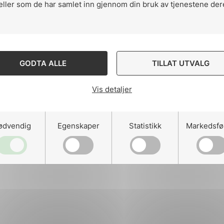
eller som de har samlet inn gjennom din bruk av tjenestene der
Ansatte
ng
Kontakt
GODTA ALLE
TILLAT UTVALG
Vis detaljer
on
Designed and developed 
ødvendig
Egenskaper
Statistikk
Markedsfø