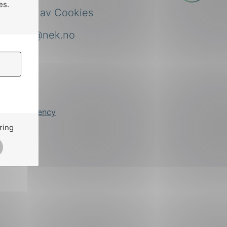
es.
Bruk av Cookies
nek@nek.no
by
Stem Agency
ring