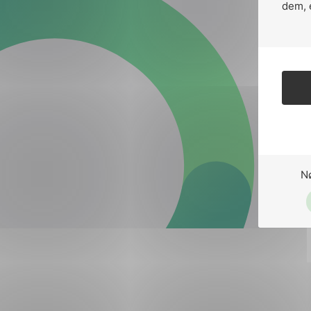
Forsvar og beredskap
dem, 
Industri og automatiseri
Norsk
English
Lavspenning
Maritime elinstallasjoner
Overføring og distribusj
Samferdsel
N
Velferdsteknologi