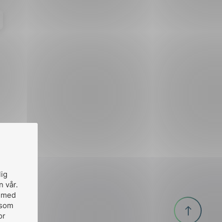
lig
n vår.
, med
Til
 som
or
toppen