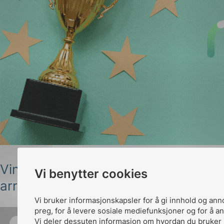
Vinn en gratis billett til NEK-
Vi benytter cookies
arrangement!
Vi bruker informasjonskapsler for å gi innhold og ann
preg, for å levere sosiale mediefunksjoner og for å an
Vi deler dessuten informasjon om hvordan du bruker 