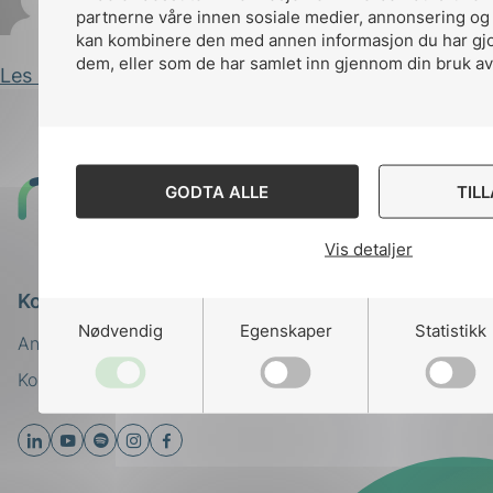
partnerne våre innen sosiale medier, annonsering og
Iselin Dahl
Publisert 22.01.2024
kan kombinere den med annen informasjon du har gjort
dem, eller som de har samlet inn gjennom din bruk av
Les innlegg
Til
GODTA ALLE
TIL
toppen
Vis detaljer
Kontakt oss
Nødvendig
Egenskaper
Statistikk
Ansatte
Bruk av Cookies
Kontakt
nek@nek.no