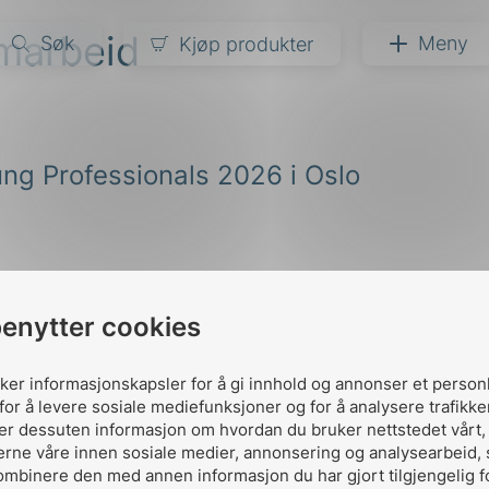
amarbeid
Søk
Meny
Kjøp produkter
narer
ng Professionals 2026 i Oslo
ndarder
g
ardisering
kapet
darder
e
benytter cookies
er
uker informasjonskapsler for å gi innhold og annonser et person
for å levere sosiale mediefunksjoner og for å analysere trafikke
ler dessuten informasjon om hvordan du bruker nettstedet vårt
erne våre innen sosiale medier, annonsering og analysearbeid,
Kontakt oss
ombinere den med annen informasjon du har gjort tilgjengelig f