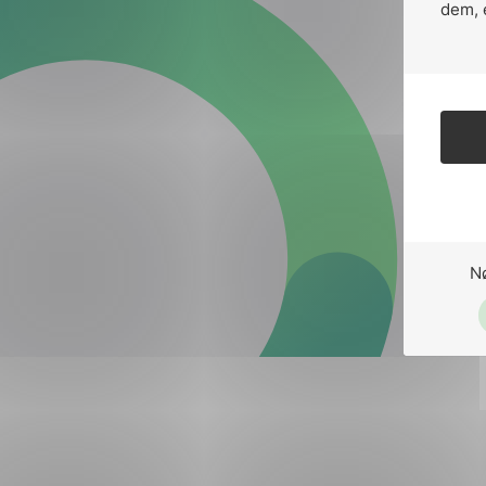
Forsvar og beredskap
dem, 
Industri og automatiseri
Norsk
English
Lavspenning
Maritime elinstallasjoner
Overføring og distribusj
Samferdsel
N
Velferdsteknologi