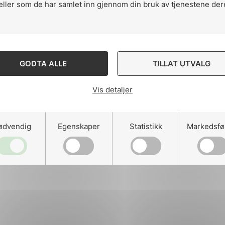
eller som de har samlet inn gjennom din bruk av tjenestene der
Ansatte
ng
Kontakt
GODTA ALLE
TILLAT UTVALG
Vis detaljer
on
Designed and developed 
ødvendig
Egenskaper
Statistikk
Markedsfø