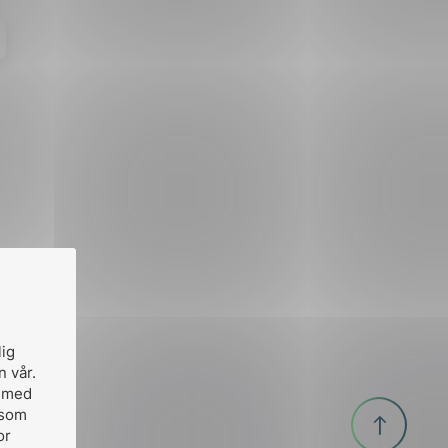
lig
n vår.
, med
Til
 som
or
toppen