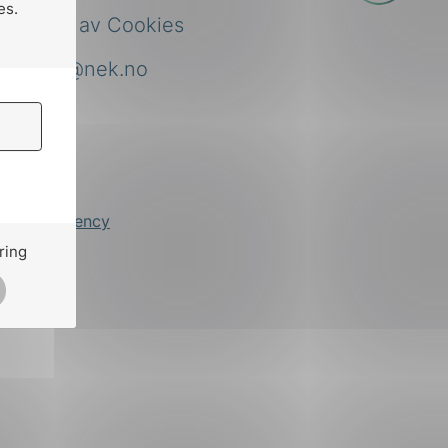
es.
Bruk av Cookies
nek@nek.no
by
Stem Agency
ring