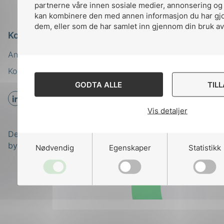
partnerne våre innen sosiale medier, annonsering og
kan kombinere den med annen informasjon du har gjort
dem, eller som de har samlet inn gjennom din bruk av
Kontakt oss
Ansatte
Bruk av Cookies
Kontakt
nek@nek.no
GODTA ALLE
TIL
Vis detaljer
Designed and developed
by
Stem Agency
Nødvendig
Egenskaper
Statistikk