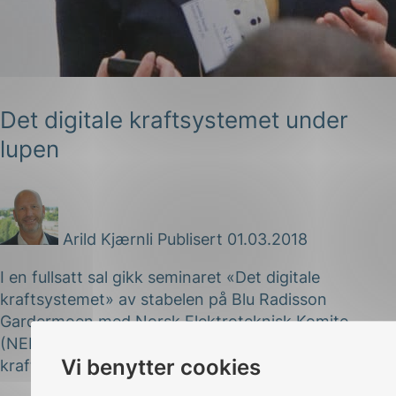
Det digitale kraftsystemet under
lupen
g
Arild Kjærnli
Publisert 01.03.2018
n
I en fullsatt sal gikk seminaret «Det digitale
kraftsystemet» av stabelen på Blu Radisson
Gardermoen med Norsk Elektroteknisk Komite
(NEK) som arrangør. Med foredragsholdere fra både
Vi benytter cookies
kraftselskap, nettselskap, myndigheter og...