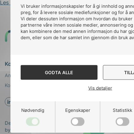
Les innlegg
Vi bruker informasjonskapsler for å gi innhold og ann
preg, for å levere sosiale mediefunksjoner og for å an
Vi deler dessuten informasjon om hvordan du bruker 
partnerne våre innen sosiale medier, annonsering og
kan kombinere den med annen informasjon du har gjort
Til
dem, eller som de har samlet inn gjennom din bruk av
toppen
Kontakt oss
GODTA ALLE
TIL
Ansatte
Bruk av Cookies
Kontakt
nek@nek.no
Vis detaljer
Nødvendig
Egenskaper
Statistikk
Designed and developed
by
Stem Agency