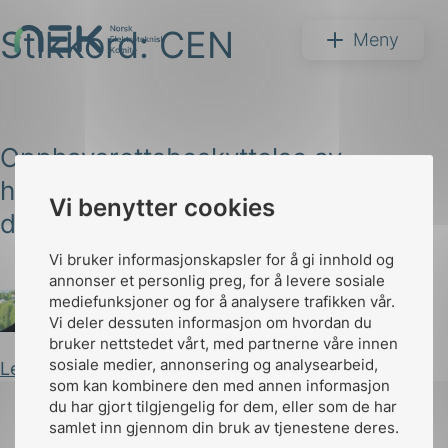
Stikkord:
CEN
Hopp
NEK
Meny
til
innhold
Opphavsrettsbeskyttelse av
harmoniserte standarder er ikke til
Søk
Vi benytter cookies
diskusjon, sier EU-domstolen
Vi bruker informasjonskapsler for å gi innhold og
annonser et personlig preg, for å levere sosiale
mediefunksjoner og for å analysere trafikken vår.
Vi deler dessuten informasjon om hvordan du
Arild Kjærnli
Publisert 06.03.2024
bruker nettstedet vårt, med partnerne våre innen
arer
sosiale medier, annonsering og analysearbeid,
Les innlegg
som kan kombinere den med annen informasjon
arder
du har gjort tilgjengelig for dem, eller som de har
apet
samlet inn gjennom din bruk av tjenestene deres.