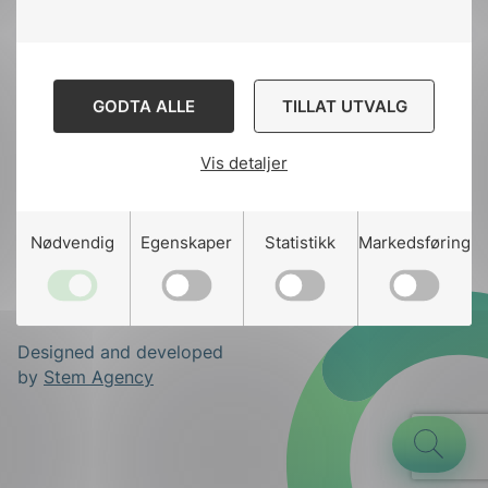
Til
toppen
GODTA ALLE
TILLAT UTVALG
Kontakt oss
Vis detaljer
Ansatte
Bruk av Cookies
g
Kontakt
nek@nek.no
Nødvendig
Egenskaper
Statistikk
Markedsføring
n
Designed and developed
by
Stem Agency