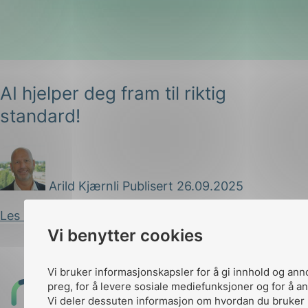
AI hjelper deg fram til riktig
standard!
g
Arild Kjærnli
Publisert 26.09.2025
n
Les innlegg
Vi benytter cookies
Vi bruker informasjonskapsler for å gi innhold og ann
preg, for å levere sosiale mediefunksjoner og for å an
Til
Vi deler dessuten informasjon om hvordan du bruker 
toppen