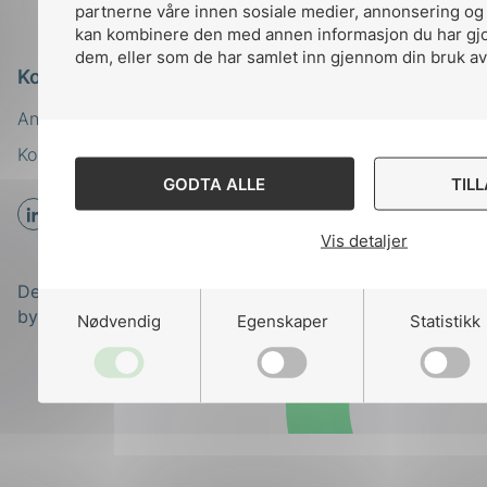
partnerne våre innen sosiale medier, annonsering og
kan kombinere den med annen informasjon du har gjort
dem, eller som de har samlet inn gjennom din bruk av
Kontakt oss
Ansatte
Bruk av Cookies
Kontakt
nek@nek.no
GODTA ALLE
TIL
Vis detaljer
Designed and developed
by
Stem Agency
Nødvendig
Egenskaper
Statistikk