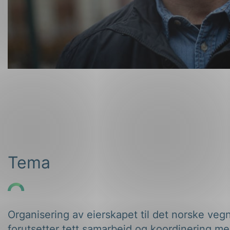
Tema
Organisering av eierskapet til det norske veg
forutsetter tett samarbeid og koordinering me