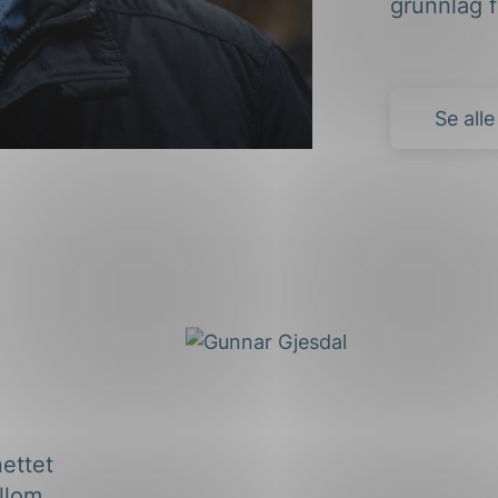
grunnlag f
Se all
nettet
llom