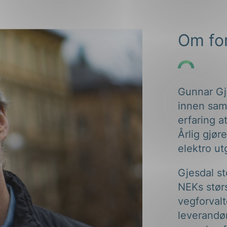
ng
Om fo
Gunnar Gj
on
innen sam
erfaring a
Årlig gjør
elektro ut
Gjesdal s
NEKs stør
vegforvalt
leverandø