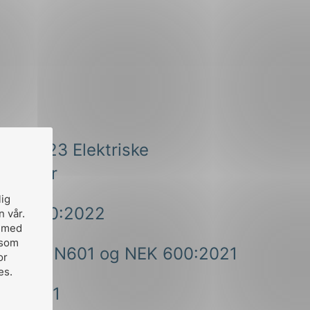
00:2023 Elektriske
lasjoner
lig
NEK 600:2022
n vår.
, med
 som
normal N601 og NEK 600:2021
or
es.
rum 2021