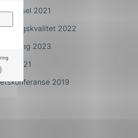
amferdsel 2021
penningskvalitet 2022
belysning 2023
ring
REN 2021
hetskonferanse 2019