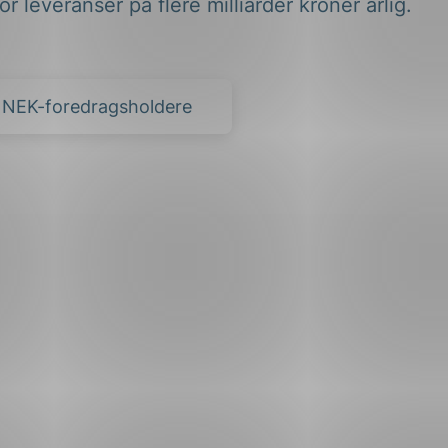
or leveranser på flere milliarder kroner årlig.
e NEK-foredragsholdere