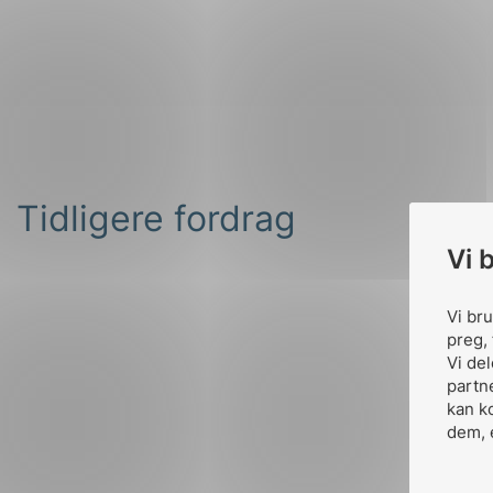
Tidligere fordrag
Vi 
Vi br
preg, 
Vi de
partn
kan k
dem, 