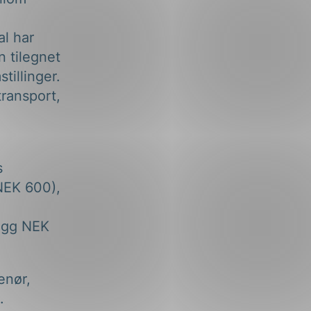
l har
 tilegnet
tillinger.
transport,
s
(NEK 600),
legg NEK
enør,
.