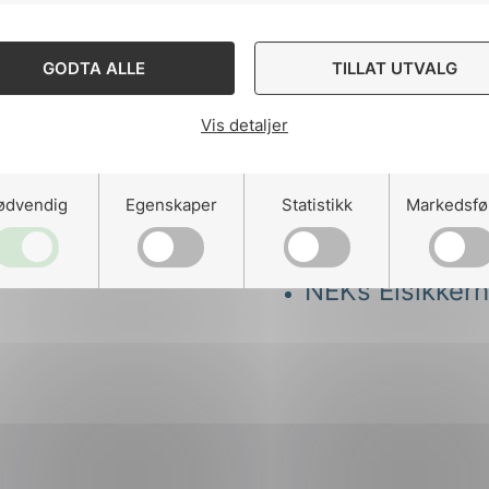
El og ekom i s
GODTA ALLE
TILLAT UTVALG
Brukerforum s
Vis detaljer
Forum for veg
ødvendig
Egenskaper
Statistikk
Markedsfø
Vegbelysning 
NEKs Elsikker