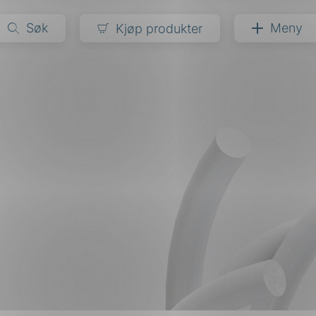
Søk
Meny
Kjøp produkter
narer
ndarder
g
ardisering
kapet
darder
e
er