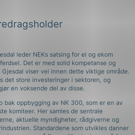
redragsholder
esdal leder NEKs satsing for el og ekom
ferdsel. Det er med solid kompetanse og
t Gjesdal viser vei innen dette viktige område.
es det store investeringer i sektoren, og
gjør en voksende del av disse.
to bak oppbygging av NK 300, som er en av
ste komiteer. Her samles de sentrale
erne, aktuelle myndigheter, rådgiverne og
rindustrien. Standardene som utvikles danner