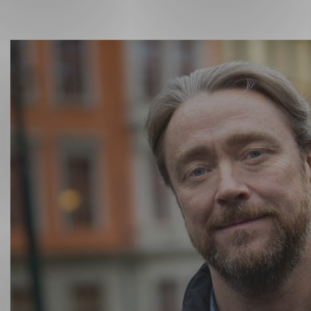
Forsvar og beredskap
Industri og automatiseri
Norsk
English
Lavspenning
Maritime elinstallasjoner
Overføring og distribusj
Samferdsel
Velferdsteknologi