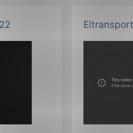
022
Eltranspor