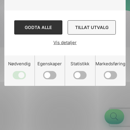
Designed and developed
by
Stem Agency
GODTA ALLE
TILLAT UTVALG
Vis detaljer
g
Nødvendig
Egenskaper
Statistikk
Markedsføring
n