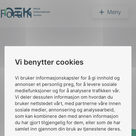
Forum
Hopp
NEK
Meny
til
innhold
Til
Vi benytter cookies
Søk
toppen
Vi bruker informasjonskapsler for å gi innhold og
annonser et personlig preg, for å levere sosiale
Kontakt oss
mediefunksjoner og for å analysere trafikken vår.
Vi deler dessuten informasjon om hvordan du
Ansatte
Bruk av Cookies
bruker nettstedet vårt, med partnerne våre innen
arer
Kontakt
nek@nek.no
sosiale medier, annonsering og analysearbeid,
som kan kombinere den med annen informasjon
arder
du har gjort tilgjengelig for dem, eller som de har
apet
samlet inn gjennom din bruk av tjenestene deres.