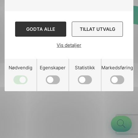
Designed and developed
GODTA ALLE
TILLAT UTVALG
by
Stem Agency
Vis detaljer
g
Nødvendig
Egenskaper
Statistikk
Markedsføring
n