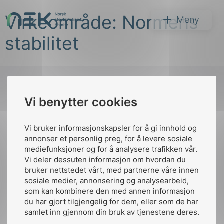
Hopp
Virkeområde: Normens
til
NEK
Meny
innhold
stabilitet
Vi benytter cookies
Søk
Til
toppen
Vi bruker informasjonskapsler for å gi innhold og
annonser et personlig preg, for å levere sosiale
mediefunksjoner og for å analysere trafikken vår.
Vi deler dessuten informasjon om hvordan du
Kontakt oss
bruker nettstedet vårt, med partnerne våre innen
arer
sosiale medier, annonsering og analysearbeid,
Ansatte
Bruk av Cookies
som kan kombinere den med annen informasjon
arder
Kontakt
nek@nek.no
du har gjort tilgjengelig for dem, eller som de har
apet
samlet inn gjennom din bruk av tjenestene deres.