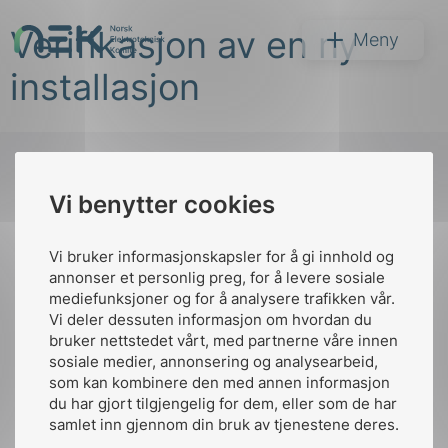
Hopp
Verifikasjon av en ny
til
NEK
Meny
innhold
installasjon
Vi benytter cookies
Søk
Til
toppen
Vi bruker informasjonskapsler for å gi innhold og
annonser et personlig preg, for å levere sosiale
mediefunksjoner og for å analysere trafikken vår.
Vi deler dessuten informasjon om hvordan du
Kontakt oss
bruker nettstedet vårt, med partnerne våre innen
arer
sosiale medier, annonsering og analysearbeid,
Ansatte
Bruk av Cookies
som kan kombinere den med annen informasjon
arder
Kontakt
nek@nek.no
du har gjort tilgjengelig for dem, eller som de har
apet
samlet inn gjennom din bruk av tjenestene deres.