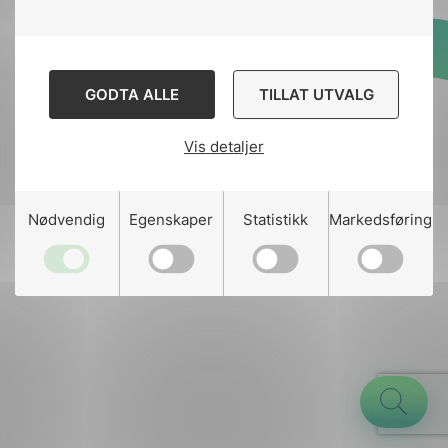
Designed and developed
GODTA ALLE
TILLAT UTVALG
by
Stem Agency
Vis detaljer
g
Nødvendig
Egenskaper
Statistikk
Markedsføring
n