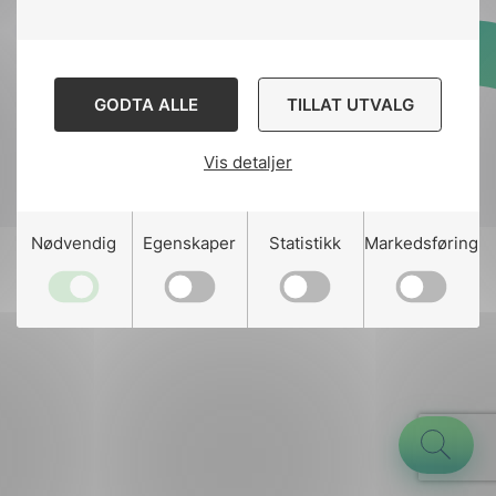
Designed and developed
GODTA ALLE
TILLAT UTVALG
by
Stem Agency
Vis detaljer
g
Nødvendig
Egenskaper
Statistikk
Markedsføring
n