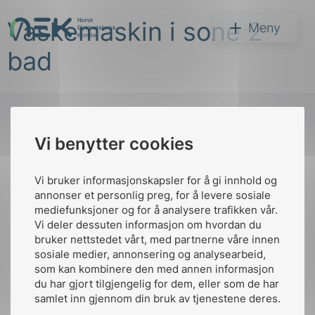
Hopp
Vaskemaskin i sone 2
til
NEK
Meny
innhold
bad
Vi benytter cookies
Søk
Til
toppen
Vi bruker informasjonskapsler for å gi innhold og
annonser et personlig preg, for å levere sosiale
mediefunksjoner og for å analysere trafikken vår.
Vi deler dessuten informasjon om hvordan du
Kontakt oss
bruker nettstedet vårt, med partnerne våre innen
arer
sosiale medier, annonsering og analysearbeid,
Ansatte
Bruk av Cookies
som kan kombinere den med annen informasjon
arder
Kontakt
nek@nek.no
du har gjort tilgjengelig for dem, eller som de har
apet
samlet inn gjennom din bruk av tjenestene deres.