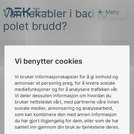
Hopp
Varmekabler i bad to-
til
NEK
Meny
innhold
polet brudd?
Vi benytter cookies
Søk
Til
toppen
Vi bruker informasjonskapsler for å gi innhold og
annonser et personlig preg, for å levere sosiale
mediefunksjoner og for å analysere trafikken vår.
Vi deler dessuten informasjon om hvordan du
Kontakt oss
bruker nettstedet vårt, med partnerne våre innen
arer
sosiale medier, annonsering og analysearbeid,
Ansatte
Bruk av Cookies
som kan kombinere den med annen informasjon
arder
Kontakt
nek@nek.no
du har gjort tilgjengelig for dem, eller som de har
apet
samlet inn gjennom din bruk av tjenestene deres.