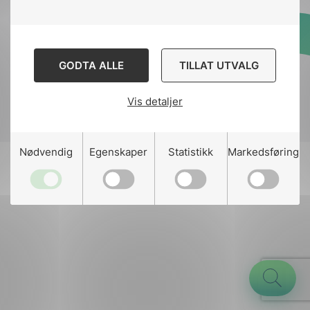
Designed and developed
GODTA ALLE
TILLAT UTVALG
by
Stem Agency
Vis detaljer
g
Nødvendig
Egenskaper
Statistikk
Markedsføring
n